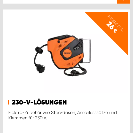
PREISBEISPIEL
26
€
230-V-LÖSUNGEN
Elektro-Zubehör wie Steckdosen, Anschlusssätze und
Klemmen für 230 V.