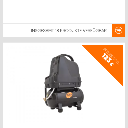
INSGESAMT
18 PRODUKTE
VERFÜGBAR
PREISBEISPIEL
123
€