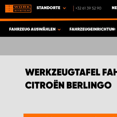
STANDORTE
+32 61 39 52 90
NE
FAHRZEUG AUSWÄHLEN
FAHRZEUGEINRICHTUNG
ERGEBNISSE ANZEIGEN -
389
ARTIKEL
WERKZEUGTAFEL FAH
CITROËN BERLINGO