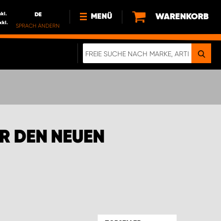
nkl.
DE
WARENKORB
MENÜ
xkl.
SPRACH ÄNDERN
DE
FR
NL
NEWS
ÜBER UNS
NACHHALTIGKEIT
R DEN NEUEN