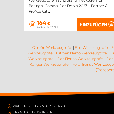
Werkzeugtafeln schwarz für Hecktüren für
Berlingo, Combo, Fiat Doblo 2023-, Partner &
ProAce City.
164
€
HINZUFÜGEN
EXKL. 21 % MWST.
Citroën Werkzeugtafel
|
Fiat Werkzeugtafel
|
F
Werkzeugtafel
|
Citroën Nemo Werkzeugtafel
|
C
Werkzeugtafel
|
Fiat Fiorino Werkzeugtafel
|
Fiat
Ranger Werkzeugtafel
|
Ford Transit Werkzeugt
(Transpor
WÄHLEN SIE EIN ANDERES LAND
EINKAUFSBEDINGUNGEN