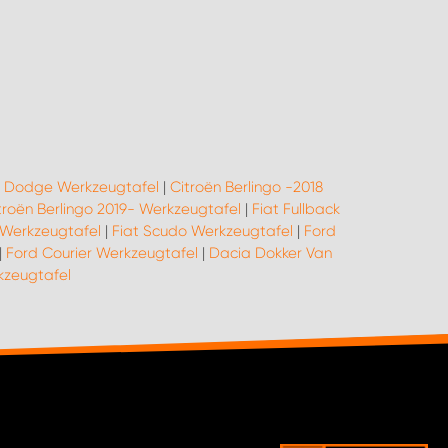
|
Dodge Werkzeugtafel
|
Citroën Berlingo -2018
troën Berlingo 2019- Werkzeugtafel
|
Fiat Fullback
 Werkzeugtafel
|
Fiat Scudo Werkzeugtafel
|
Ford
|
Ford Courier Werkzeugtafel
|
Dacia Dokker Van
zeugtafel