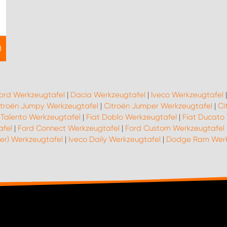
ord Werkzeugtafel
|
Dacia Werkzeugtafel
|
Iveco Werkzeugtafel
itroën Jumpy Werkzeugtafel
|
Citroën Jumper Werkzeugtafel
|
Ci
 Talento Werkzeugtafel
|
Fiat Doblo Werkzeugtafel
|
Fiat Ducato
afel
|
Ford Connect Werkzeugtafel
|
Ford Custom Werkzeugtafel
ter) Werkzeugtafel
|
Iveco Daily Werkzeugtafel
|
Dodge Ram Werk