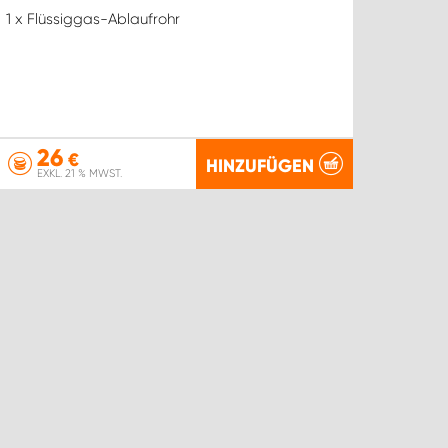
1 x Flüssiggas-Ablaufrohr
26
€
HINZUFÜGEN
EXKL. 21 % MWST.