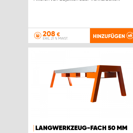
208
€
HINZUFÜGEN
EXKL. 21 % MWST.
LANGWERKZEUG-FACH 50 MM