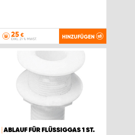
25
€
HINZUFÜGEN
EXKL. 21 % MWST.
ABLAUF FÜR FLÜSSIGGAS 1 ST.