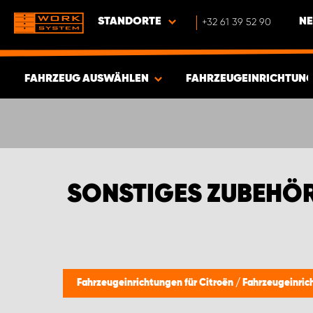
STANDORTE
+32 61 39 52 90
NE
FAHRZEUG AUSWÄHLEN
FAHRZEUGEINRICHTUNG
ERGEBNISSE ANZEIGEN -
536
ARTIKEL
SONSTIGES ZUBEHÖR
Fahrzeugeinrichtungen für Citroën
/
Fahrzeugeinric