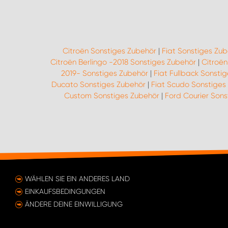
Citroën Sonstiges Zubehör
|
Fiat Sonstiges Zu
Citroën Berlingo -2018 Sonstiges Zubehör
|
Citroë
2019- Sonstiges Zubehör
|
Fiat Fullback Sonsti
Ducato Sonstiges Zubehör
|
Fiat Scudo Sonstiges
Custom Sonstiges Zubehör
|
Ford Courier Sons
WÄHLEN SIE EIN ANDERES LAND
EINKAUFSBEDINGUNGEN
ÄNDERE DEINE EINWILLIGUNG