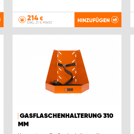
214
€
HINZUFÜGEN
EXKL. 21 % MWST.
GASFLASCHENHALTERUNG 310
MM