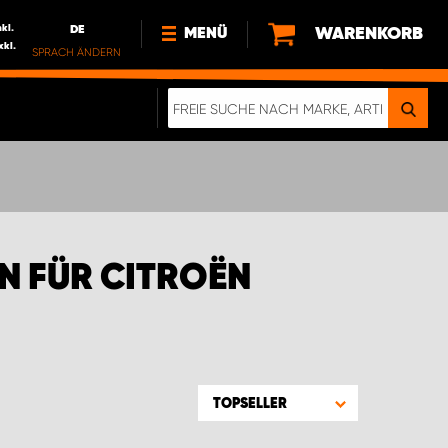
nkl.
DE
WARENKORB
MENÜ
xkl.
SPRACH ÄNDERN
DE
FR
NL
NEWS
ÜBER UNS
NACHHALTIGKEIT
N FÜR CITROËN
TOPSELLER