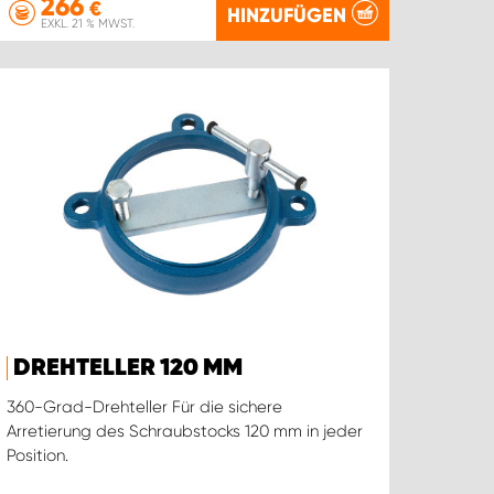
266
€
HINZUFÜGEN
EXKL. 21 % MWST.
DREHTELLER 120 MM
360-Grad-Drehteller Für die sichere
Arretierung des Schraubstocks 120 mm in jeder
Position.