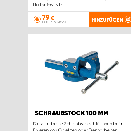
Halter fest sitzt.
79
€
HINZUFÜGEN
EXKL. 21 % MWST.
SCHRAUBSTOCK 100 MM
Dieser robuste Schraubstock hilft Ihnen beim
Fixieren von Objekten oder Trennarbeiten.