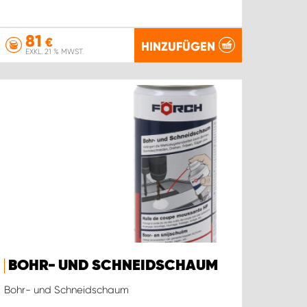
81
€
HINZUFÜGEN
EXKL. 21 % MWST.
BOHR- UND SCHNEIDSCHAUM
Bohr- und Schneidschaum