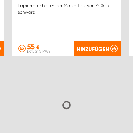
Papierrollenhalter der Marke Tork von SCA in
schwarz
55
€
HINZUFÜGEN
EXKL. 21 % MWST.