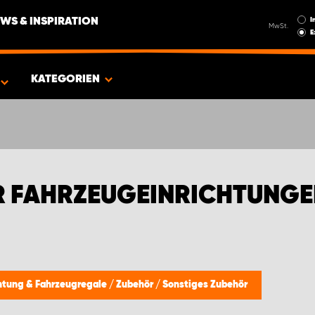
I
WS & INSPIRATION
MwSt.
E
EN FÜR CITROËN
KATEGORIEN
 FAHRZEUGEINRICHTUNGE
htung & Fahrzeugregale
/
Zubehör
/
Sonstiges Zubehör