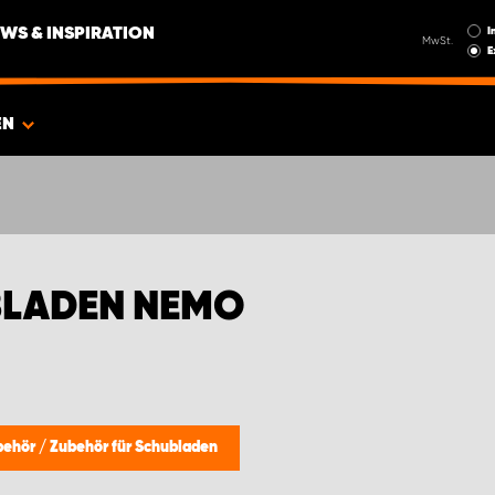
I
WS & INSPIRATION
MwSt.
E
EN
BLADEN NEMO
behör
/
Zubehör für Schubladen