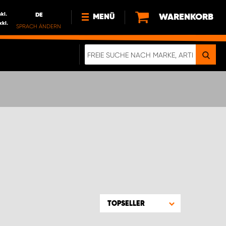
nkl.
DE
WARENKORB
MENÜ
xkl.
SPRACH ÄNDERN
DE
FR
NL
NEWS
ÜBER UNS
NACHHALTIGKEIT
TOPSELLER