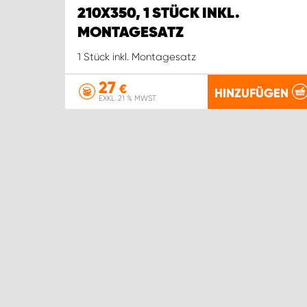
210X350, 1 STÜCK INKL.
MONTAGESATZ
1 Stück inkl. Montagesatz
27
€
HINZUFÜGEN
EXKL. 21 % MWST.