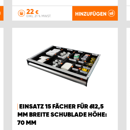
22
€
HINZUFÜGEN
EXKL. 21 % MWST.
EINSATZ 15 FÄCHER FÜR 612,5
MM BREITE SCHUBLADE HÖHE:
70 MM