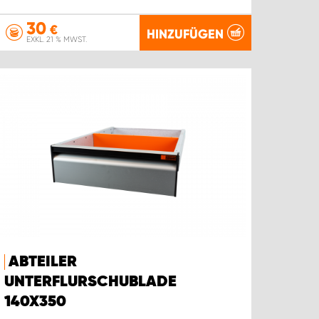
30
€
HINZUFÜGEN
EXKL. 21 % MWST.
ABTEILER
UNTERFLURSCHUBLADE
140X350