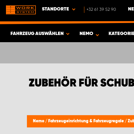
STANDORTE
+32 61 39 52 90
NE
FAHRZEUG AUSWÄHLEN
NEMO
KATEGORI
ERGEBNISSE ANZEIGEN -
339
ARTIKEL
ZUBEHÖR FÜR SCHU
Nemo
/
Fahrzeugeinrichtung & Fahrzeugregale
/
Zu