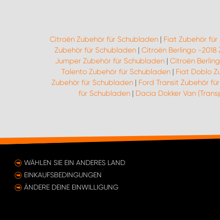
Citroën Zubehör für Schubladen
|
Fiat Zubehör fü
Zubehör für Schubladen
|
Citroën Berlingo -2018
Jumper Zubehör für Schubladen
|
Citroën Berlin
Talento Zubehör für Schubladen
|
Fiat Doblo Z
Zubehör für Schubladen
|
Ford Transit Zubehör fü
für Schubladen
|
Dacia Dokker Van (Trans
WÄHLEN SIE EIN ANDERES LAND
EINKAUFSBEDINGUNGEN
ÄNDERE DEINE EINWILLIGUNG