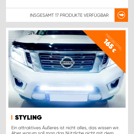
INSGESAMT
17 PRODUKTE
VERFÜGBAR
PREISBEISPIEL
165
€
STYLING
Ein attraktives Äußeres ist nicht alles, das wissen wir.
Aber warum soll man das Nützliche nicht mit dem