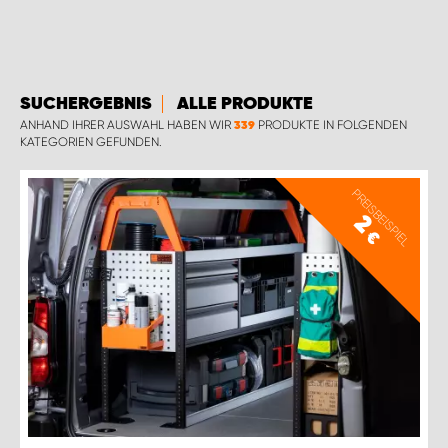
WORK SYSTEM BRÜSSEL
WORK SYSTEM LIMBURG-KEMPEN
SUCHERGEBNIS
ALLE PRODUKTE
WORK SYSTEM NAMEN
ANHAND IHRER AUSWAHL HABEN WIR
PRODUKTE IN FOLGENDEN
339
KATEGORIEN GEFUNDEN.
WORK SYSTEM WORK SYSTEM BRÜGGE
PREISBEISPIEL
2
€