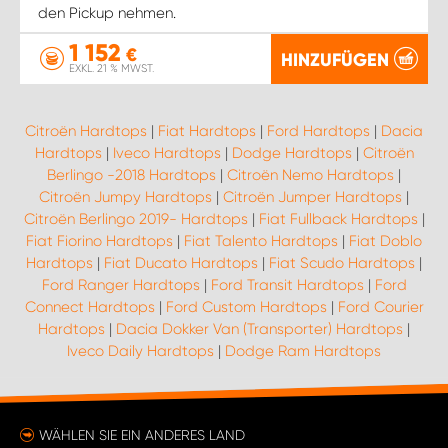
den Pickup nehmen.
1 152
€
HINZUFÜGEN
EXKL. 21 % MWST.
Citroën Hardtops
|
Fiat Hardtops
|
Ford Hardtops
|
Dacia
Hardtops
|
Iveco Hardtops
|
Dodge Hardtops
|
Citroën
Berlingo -2018 Hardtops
|
Citroën Nemo Hardtops
|
Citroën Jumpy Hardtops
|
Citroën Jumper Hardtops
|
Citroën Berlingo 2019- Hardtops
|
Fiat Fullback Hardtops
|
Fiat Fiorino Hardtops
|
Fiat Talento Hardtops
|
Fiat Doblo
Hardtops
|
Fiat Ducato Hardtops
|
Fiat Scudo Hardtops
|
Ford Ranger Hardtops
|
Ford Transit Hardtops
|
Ford
Connect Hardtops
|
Ford Custom Hardtops
|
Ford Courier
Hardtops
|
Dacia Dokker Van (Transporter) Hardtops
|
Iveco Daily Hardtops
|
Dodge Ram Hardtops
WÄHLEN SIE EIN ANDERES LAND