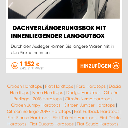
DACHVERLÄNGERUNGSBOX MIT
INNENLIEGENDER LANGGUTBOX
Durch den Ausleger können Sie längere Waren mit in
den Pickup nehmen.
1 152
€
HINZUFÜGEN
EXKL. 21 % MWST.
Citroën Hardtops
|
Fiat Hardtops
|
Ford Hardtops
|
Dacia
Hardtops
|
Iveco Hardtops
|
Dodge Hardtops
|
Citroën
Berlingo -2018 Hardtops
|
Citroën Nemo Hardtops
|
Citroën Jumpy Hardtops
|
Citroën Jumper Hardtops
|
Citroën Berlingo 2019- Hardtops
|
Fiat Fullback Hardtops
|
Fiat Fiorino Hardtops
|
Fiat Talento Hardtops
|
Fiat Doblo
Hardtops
|
Fiat Ducato Hardtops
|
Fiat Scudo Hardtops
|