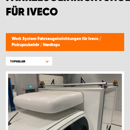
WORK SYSTEM BRÜSSEL
FÜR IVECO
WORK SYSTEM LIMBURG-KEMPEN
WORK SYSTEM NAMEN
Work System Fahrzeugeinrichtungen für Iveco
/
Pickupzubehör
/
Hardtops
WORK SYSTEM WORK SYSTEM BRÜGGE
TOPSELLER