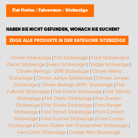
WORK SYSTEM BRÜSSEL
Fiat Fiorino
/
Fahrerraum
/
Sitzbezüge
WORK SYSTEM LIMBURG-KEMPEN
HABEN SIE NICHT GEFUNDEN, WONACH SIE SUCHEN?
WORK SYSTEM NAMEN
ZEIGE ALLE PRODUKTE IN DER KATEGORIE SITZBEZÜGE
WORK SYSTEM WORK SYSTEM BRÜGGE
Citroën Sitzbezüge
|
Fiat Sitzbezüge
|
Ford Sitzbezüge
|
Dacia Sitzbezüge
|
Iveco Sitzbezüge
|
Dodge Sitzbezüge
|
Citroën Berlingo -2018 Sitzbezüge
|
Citroën Nemo
Sitzbezüge
|
Citroën Jumpy Sitzbezüge
|
Citroën Jumper
Sitzbezüge
|
Citroën Berlingo 2019- Sitzbezüge
|
Fiat
Fullback Sitzbezüge
|
Fiat Fiorino Sitzbezüge
|
Fiat Talento
Sitzbezüge
|
Fiat Doblo Sitzbezüge
|
Fiat Ducato
Sitzbezüge
|
Fiat Scudo Sitzbezüge
|
Ford Ranger
Sitzbezüge
|
Ford Transit Sitzbezüge
|
Ford Connect
Sitzbezüge
|
Ford Custom Sitzbezüge
|
Ford Courier
Sitzbezüge
|
Dacia Dokker Van (Transporter) Sitzbezüge
|
Iveco Daily Sitzbezüge
|
Dodge Ram Sitzbezüge