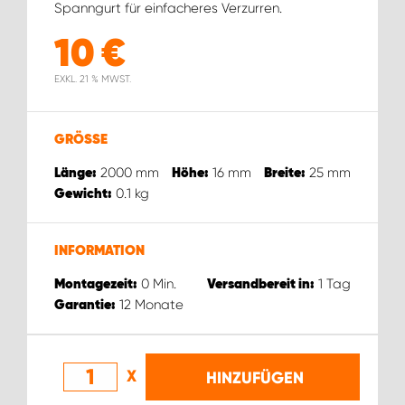
Spanngurt für einfacheres Verzurren.
10
€
EXKL. 21 % MWST.
GRÖSSE
2000
mm
16
mm
25
mm
Länge:
Höhe:
Breite:
0.1
kg
Gewicht:
INFORMATION
0
Min.
1
Tag
Montagezeit:
Versandbereit in:
12
Monate
Garantie:
X
HINZUFÜGEN