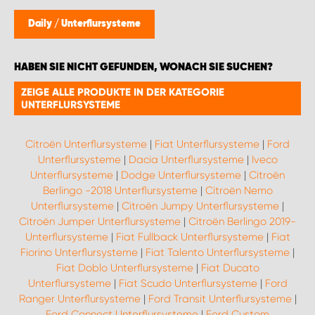
WORK SYSTEM BRÜSSEL
Daily
/
Unterflursysteme
WORK SYSTEM LIMBURG-KEMPEN
HABEN SIE NICHT GEFUNDEN, WONACH SIE SUCHEN?
WORK SYSTEM NAMEN
ZEIGE ALLE PRODUKTE IN DER KATEGORIE
UNTERFLURSYSTEME
WORK SYSTEM WORK SYSTEM BRÜGGE
Citroën Unterflursysteme
|
Fiat Unterflursysteme
|
Ford
Unterflursysteme
|
Dacia Unterflursysteme
|
Iveco
Unterflursysteme
|
Dodge Unterflursysteme
|
Citroën
Berlingo -2018 Unterflursysteme
|
Citroën Nemo
Unterflursysteme
|
Citroën Jumpy Unterflursysteme
|
Citroën Jumper Unterflursysteme
|
Citroën Berlingo 2019-
Unterflursysteme
|
Fiat Fullback Unterflursysteme
|
Fiat
Fiorino Unterflursysteme
|
Fiat Talento Unterflursysteme
|
Fiat Doblo Unterflursysteme
|
Fiat Ducato
Unterflursysteme
|
Fiat Scudo Unterflursysteme
|
Ford
Ranger Unterflursysteme
|
Ford Transit Unterflursysteme
|
Ford Connect Unterflursysteme
|
Ford Custom