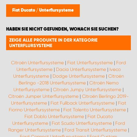
WORK SYSTEM BRÜSSEL
Fiat Ducato
/
Unterflursysteme
WORK SYSTEM LIMBURG-KEMPEN
HABEN SIE NICHT GEFUNDEN, WONACH SIE SUCHEN?
WORK SYSTEM NAMEN
ZEIGE ALLE PRODUKTE IN DER KATEGORIE
UNTERFLURSYSTEME
WORK SYSTEM WORK SYSTEM BRÜGGE
Citroën Unterflursysteme
|
Fiat Unterflursysteme
|
Ford
Unterflursysteme
|
Dacia Unterflursysteme
|
Iveco
Unterflursysteme
|
Dodge Unterflursysteme
|
Citroën
Berlingo -2018 Unterflursysteme
|
Citroën Nemo
Unterflursysteme
|
Citroën Jumpy Unterflursysteme
|
Citroën Jumper Unterflursysteme
|
Citroën Berlingo 2019-
Unterflursysteme
|
Fiat Fullback Unterflursysteme
|
Fiat
Fiorino Unterflursysteme
|
Fiat Talento Unterflursysteme
|
Fiat Doblo Unterflursysteme
|
Fiat Ducato
Unterflursysteme
|
Fiat Scudo Unterflursysteme
|
Ford
Ranger Unterflursysteme
|
Ford Transit Unterflursysteme
|
Ford Connect Unterflursysteme
|
Ford Custom