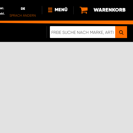
nkl.
DE
WARENKORB
MENÜ
xkl.
SPRACH ÄNDERN
DE
FR
NL
NEWS
ÜBER UNS
NACHHALTIGKEIT