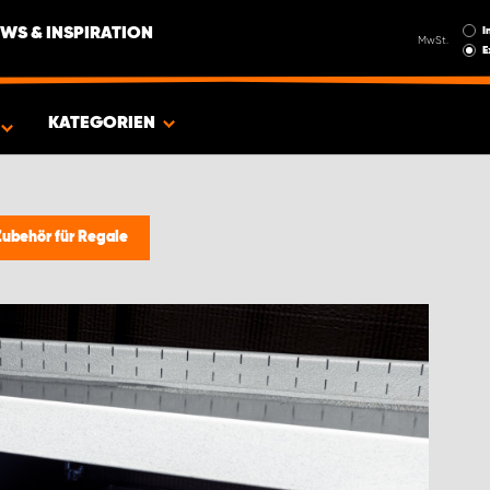
I
WS & INSPIRATION
MwSt.
E
EUG
KATEGORIEN
Zubehör für Regale