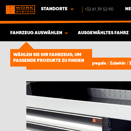
STANDORTE
+32 61 39 52 90
NE
FAHRZEUG AUSWÄHLEN
AUSGEWÄHLTES FAHRZ
ERGEBNISSE ANZEIGEN -
1856
WÄHLEN SIE IHR FAHRZEUG, UM
PASSENDE PRODUKTE ZU FINDEN
ARTIKEL
Fahrzeugeinrichtung & Fahrzeugregale
/
Zubehör
/