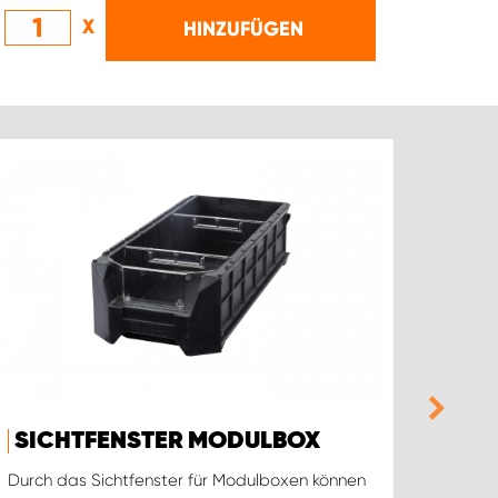
X
HINZUFÜGEN
SICHTFENSTER MODULBOX
MO
Durch das Sichtfenster für Modulboxen können
Modulb