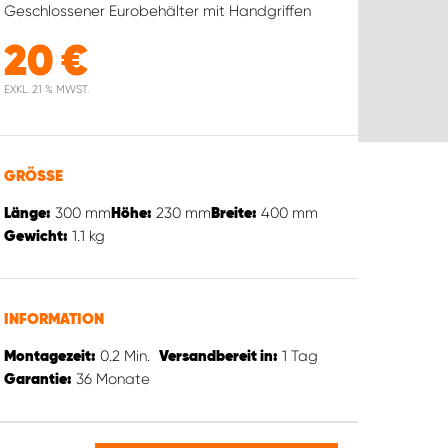
Geschlossener Eurobehälter mit Handgriffen
20
€
EXKL. 21 % MWST.
GRÖSSE
300
mm
230
mm
400
mm
Länge:
Höhe:
Breite:
1.1
kg
Gewicht:
INFORMATION
0.2
Min.
1
Tag
Montagezeit:
Versandbereit in:
36
Monate
Garantie: