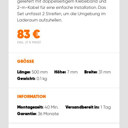
geliefert mit doppelseitigem Klebeband und
2-m-Kabel für eine einfache Installation. Das
Set umfasst 2 Streifen, um die Umgebung im
Laderaum aufzuhellen.
83
€
EXKL. 21 % MWST.
GRÖSSE
500
mm
7
mm
31
mm
Länge:
Höhe:
Breite:
0.1
kg
Gewicht:
INFORMATION
40
Min.
1
Tag
Montagezeit:
Versandbereit in:
36
Monate
Garantie: