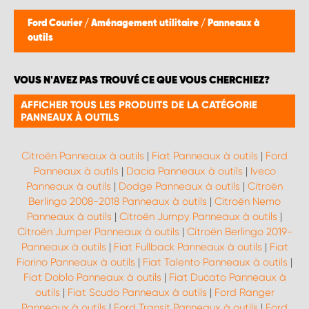
WORK SYSTEM BRUXELLES
Ford Courier
/
Aménagement utilitaire
/
Panneaux à
outils
WORK SYSTEM LIMBURG-KEMPEN
VOUS N'AVEZ PAS TROUVÉ CE QUE VOUS CHERCHIEZ?
WORK SYSTEM NAMUR
AFFICHER TOUS LES PRODUITS DE LA CATÉGORIE
PANNEAUX À OUTILS
WORK SYSTEM WEST BY PRO-VAN
Citroën Panneaux à outils
|
Fiat Panneaux à outils
|
Ford
Panneaux à outils
|
Dacia Panneaux à outils
|
Iveco
Panneaux à outils
|
Dodge Panneaux à outils
|
Citroën
Berlingo 2008-2018 Panneaux à outils
|
Citroën Nemo
Panneaux à outils
|
Citroën Jumpy Panneaux à outils
|
Citroën Jumper Panneaux à outils
|
Citroën Berlingo 2019-
Panneaux à outils
|
Fiat Fullback Panneaux à outils
|
Fiat
Fiorino Panneaux à outils
|
Fiat Talento Panneaux à outils
|
Fiat Doblo Panneaux à outils
|
Fiat Ducato Panneaux à
outils
|
Fiat Scudo Panneaux à outils
|
Ford Ranger
Panneaux à outils
|
Ford Transit Panneaux à outils
|
Ford