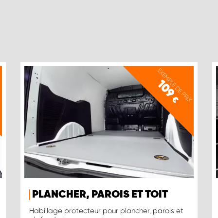
X
EXEMPLE DE PRIX
109
€
PLANCHER, PAROIS ET TOIT
Habillage protecteur pour plancher, parois et