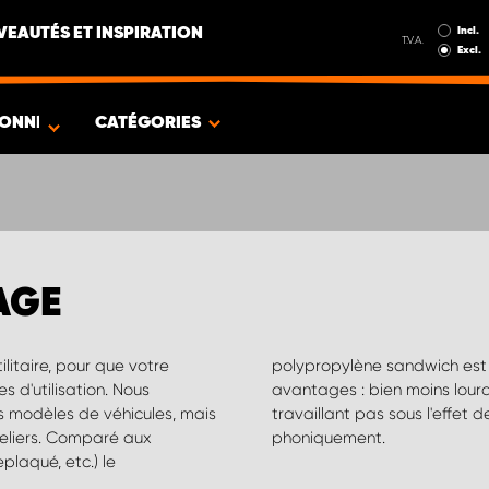
Incl.
EAUTÉS ET INSPIRATION
T.V.A.
Excl.
IONNÉ
CATÉGORIES
AGE
ilitaire, pour que votre
sentant de nombreux
 d'utilisation. Nous
ériau en soi inerte ne
s modèles de véhicules, mais
 qui isole thermiquement et
teliers. Comparé aux
phoniquement.
plaqué, etc.) le