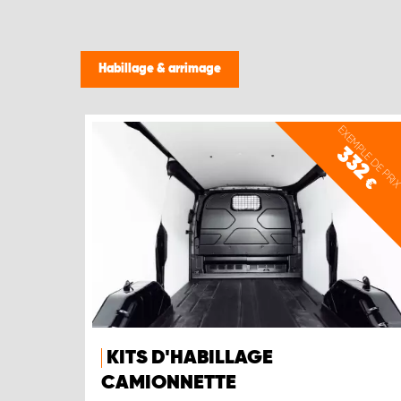
Habillage & arrimage
EXEMPLE DE PRI
332
€
KITS D'HABILLAGE
CAMIONNETTE