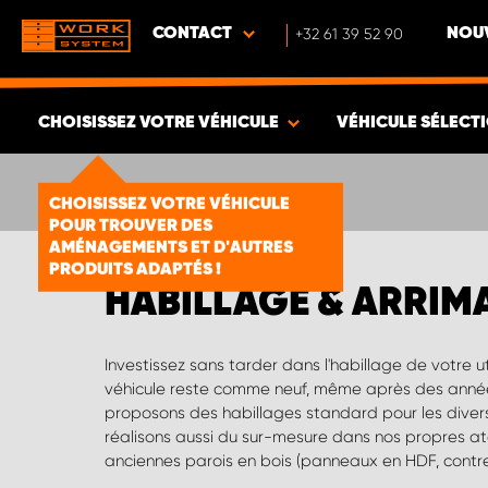
CONTACT
+32 61 39 52 90
NOUV
CHOISISSEZ VOTRE VÉHICULE
VÉHICULE SÉLECT
VOIR LES RÉSULTATS -
1856
ARTICLES
CHOISISSEZ VOTRE VÉHICULE
POUR TROUVER DES
AMÉNAGEMENTS ET D'AUTRES
PRODUITS ADAPTÉS !
HABILLAGE & ARRIM
Investissez sans tarder dans l'habillage de votre ut
polypropylène sandwich est un matériau pré
véhicule reste comme neuf, même après des années
avantages : bien moins lourd, le plastique est un mat
proposons des habillages standard pour les diver
travaillant pas sous l'effet de l'humidité, et
réalisons aussi du sur-mesure dans nos propres a
anciennes parois en bois (panneaux en HDF, contre