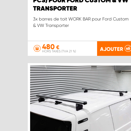
PCS) POUR FORD CUSTOM & VW
TRANSPORTER
3x barres de toit WORK BAR pour Ford Custom
& VW Transporter
480
€
AJOUTER
HORS TAXES (TVA 21 %)