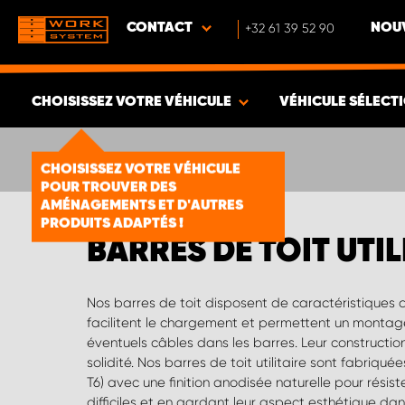
CONTACT
+32 61 39 52 90
NOUV
CHOISISSEZ VOTRE VÉHICULE
VÉHICULE SÉLECT
VOIR LES RÉSULTATS -
1856
ARTICLES
CHOISISSEZ VOTRE VÉHICULE
POUR TROUVER DES
AMÉNAGEMENTS ET D'AUTRES
PRODUITS ADAPTÉS !
BARRES DE TOIT UTIL
Nos barres de toit disposent de caractéristiques a
développement, nous avons accordé une grande impo
facilitent le chargement et permettent un montage
à la fonctionnalité. Le poids de charge par barr
éventuels câbles dans les barres. Leur constructio
montage est simple et la fixation solide. Pour le 
solidité. Nos barres de toit utilitaire sont fabriqu
encombrant et plus lourd, nous vous conseillo
T6) avec une finition anodisée naturelle pour rési
difficiles et en gardant leur aspect esthétique dan