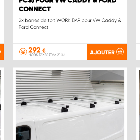
PCS) POUR VW CADDY & FORD
CONNECT
2x barres de toit WORK BAR pour VW Caddy &
Ford Connect
292
€
AJOUTER
HORS TAXES (TVA 21 %)