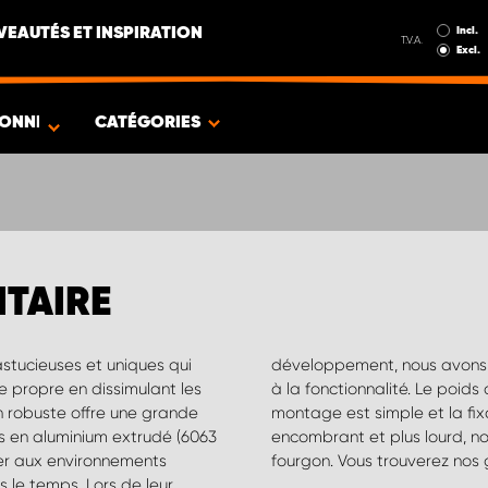
Incl.
EAUTÉS ET INSPIRATION
T.V.A.
Excl.
IONNÉ
CATÉGORIES
ITAIRE
stucieuses et uniques qui
rtance à la simplicité et
 propre en dissimulant les
e de toit est de 50 kg, le
n robuste offre une grande
chargement de matériel plus
ées en aluminium extrudé (6063
ns une galerie de toit pour
ster aux environnements
fourgon. Vous trouverez nos 
s le temps. Lors de leur