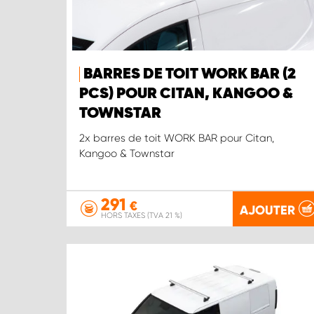
BARRES DE TOIT WORK BAR (2
PCS) POUR CITAN, KANGOO &
TOWNSTAR
2x barres de toit WORK BAR pour Citan,
Kangoo & Townstar
291
€
AJOUTER
HORS TAXES (TVA 21 %)