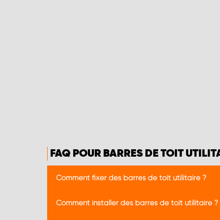
FAQ POUR BARRES DE TOIT UTILIT
Comment fixer des barres de toit utilitaire ?
En général, les camionnettes ont des points de f
Comment installer des barres de toit utilitaire ?
solution de fixation du modèle de véhicule corr