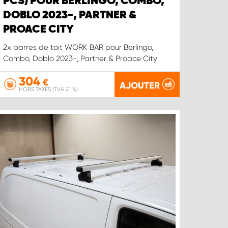
PCS) POUR BERLINGO, COMBO,
DOBLO 2023-, PARTNER &
PROACE CITY
2x barres de toit WORK BAR pour Berlingo,
Combo, Doblo 2023-, Partner & Proace City
304
€
AJOUTER
HORS TAXES (TVA 21 %)