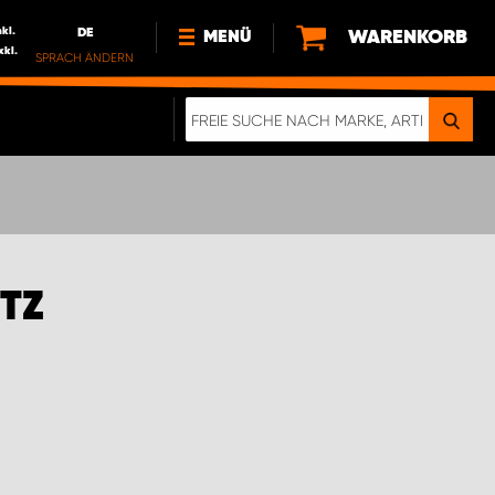
nkl.
DE
WARENKORB
MENÜ
xkl.
SPRACH ÄNDERN
DE
FR
NL
NEWS
ÜBER UNS
NACHHALTIGKEIT
 F