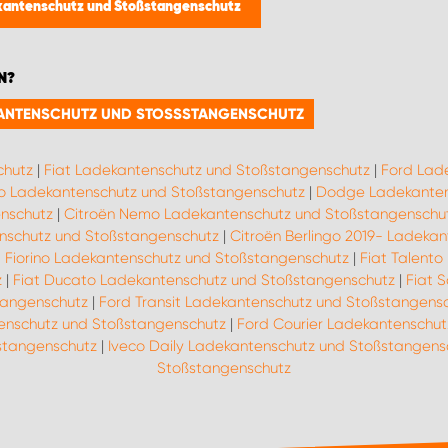
kantenschutz und Stoßstangenschutz
N?
EKANTENSCHUTZ UND STOSSSTANGENSCHUTZ
chutz
|
Fiat Ladekantenschutz und Stoßstangenschutz
|
Ford Lad
o Ladekantenschutz und Stoßstangenschutz
|
Dodge Ladekanten
nschutz
|
Citroën Nemo Ladekantenschutz und Stoßstangenschu
nschutz und Stoßstangenschutz
|
Citroën Berlingo 2019- Ladeka
t Fiorino Ladekantenschutz und Stoßstangenschutz
|
Fiat Talent
z
|
Fiat Ducato Ladekantenschutz und Stoßstangenschutz
|
Fiat 
tangenschutz
|
Ford Transit Ladekantenschutz und Stoßstangens
enschutz und Stoßstangenschutz
|
Ford Courier Ladekantenschu
stangenschutz
|
Iveco Daily Ladekantenschutz und Stoßstangens
Stoßstangenschutz