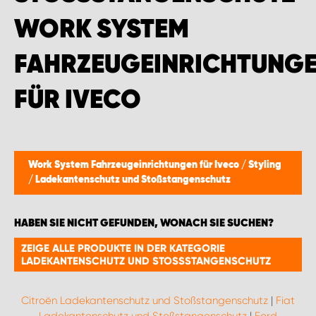
WORK SYSTEM BRÜSSEL
ORK SYSTEM F
WORK SYSTEM LIMBURG-KEMPEN
AHRZEUGEINRICHTUNGEN
WORK SYSTEM NAMEN
ÜR IVECO
WORK SYSTEM WORK SYSTEM BRÜGGE
Work System Fahrzeugeinrichtungen für Iveco
/
Styling
/
Ladekantenschutz und Stoßstangenschutz
HABEN SIE NICHT GEFUNDEN, WONACH SIE SUCHEN?
ZEIGE ALLE PRODUKTE IN DER KATEGORIE
LADEKANTENSCHUTZ UND STOSSSTANGENSCHUTZ
Citroën Ladekantenschutz und Stoßstangenschutz
|
Fiat