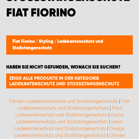
WORK SYSTEM BRÜSSEL
IAT FIORINO
WORK SYSTEM LIMBURG-KEMPEN
WORK SYSTEM NAMEN
Fiat Fiorino
/
Styling
/
Ladekantenschutz und
Stoßstangenschutz
WORK SYSTEM WORK SYSTEM BRÜGGE
HABEN SIE NICHT GEFUNDEN, WONACH SIE SUCHEN?
ZEIGE ALLE PRODUKTE IN DER KATEGORIE
LADEKANTENSCHUTZ UND STOSSSTANGENSCHUTZ
Citroën Ladekantenschutz und Stoßstangenschutz
|
Fiat
Ladekantenschutz und Stoßstangenschutz
|
Ford
Ladekantenschutz und Stoßstangenschutz
|
Dacia
Ladekantenschutz und Stoßstangenschutz
|
Iveco
Ladekantenschutz und Stoßstangenschutz
|
Dodge
Ladekantenschutz und Stoßstangenschutz
|
Citroën