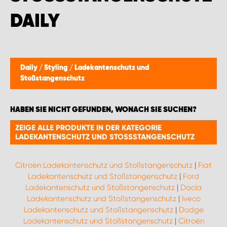
WORK SYSTEM BRÜSSEL
AILY
WORK SYSTEM LIMBURG-KEMPEN
WORK SYSTEM NAMEN
Daily
/
Styling
/
Ladekantenschutz und
Stoßstangenschutz
WORK SYSTEM WORK SYSTEM BRÜGGE
HABEN SIE NICHT GEFUNDEN, WONACH SIE SUCHEN?
ZEIGE ALLE PRODUKTE IN DER KATEGORIE
LADEKANTENSCHUTZ UND STOSSSTANGENSCHUTZ
Citroën Ladekantenschutz und Stoßstangenschutz
|
Fiat
Ladekantenschutz und Stoßstangenschutz
|
Ford
Ladekantenschutz und Stoßstangenschutz
|
Dacia
Ladekantenschutz und Stoßstangenschutz
|
Iveco
Ladekantenschutz und Stoßstangenschutz
|
Dodge
Ladekantenschutz und Stoßstangenschutz
|
Citroën