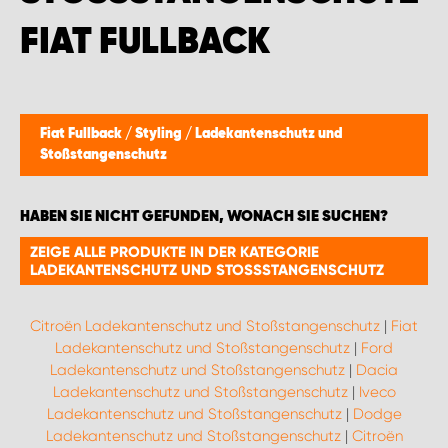
WORK SYSTEM BRÜSSEL
IAT FULLBACK
WORK SYSTEM LIMBURG-KEMPEN
WORK SYSTEM NAMEN
Fiat Fullback
/
Styling
/
Ladekantenschutz und
Stoßstangenschutz
WORK SYSTEM WORK SYSTEM BRÜGGE
HABEN SIE NICHT GEFUNDEN, WONACH SIE SUCHEN?
ZEIGE ALLE PRODUKTE IN DER KATEGORIE
LADEKANTENSCHUTZ UND STOSSSTANGENSCHUTZ
Citroën Ladekantenschutz und Stoßstangenschutz
|
Fiat
Ladekantenschutz und Stoßstangenschutz
|
Ford
Ladekantenschutz und Stoßstangenschutz
|
Dacia
Ladekantenschutz und Stoßstangenschutz
|
Iveco
Ladekantenschutz und Stoßstangenschutz
|
Dodge
Ladekantenschutz und Stoßstangenschutz
|
Citroën