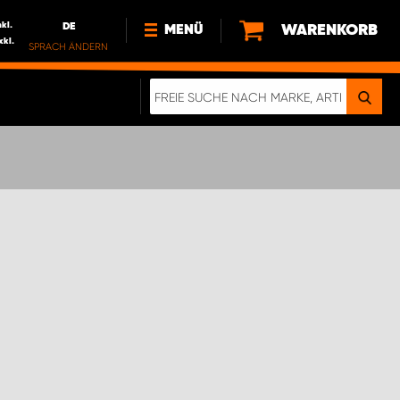
nkl.
DE
WARENKORB
MENÜ
xkl.
SPRACH ÄNDERN
DE
FR
NL
NEWS
ÜBER UNS
NACHHALTIGKEIT