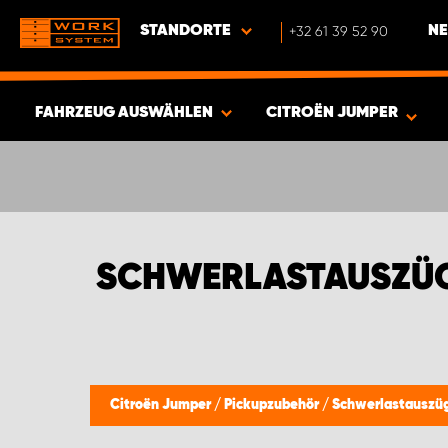
STANDORTE
+32 61 39 52 90
NE
FAHRZEUG AUSWÄHLEN
CITROËN JUMPER
ERGEBNISSE ANZEIGEN -
397
ARTIKEL
SCHWERLASTAUSZÜG
Citroën Jumper
/
Pickupzubehör
/
Schwerlastauszü