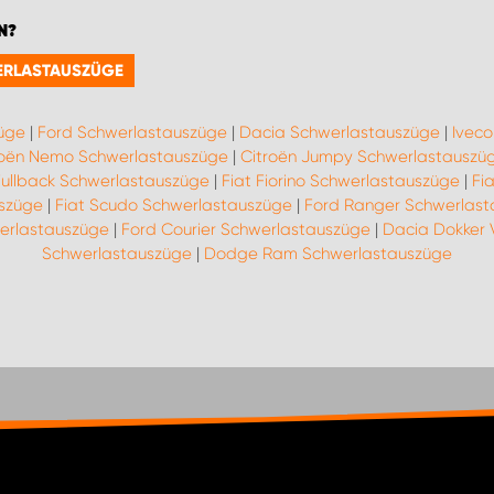
N?
WERLASTAUSZÜGE
züge
|
Ford Schwerlastauszüge
|
Dacia Schwerlastauszüge
|
Ivec
roën Nemo Schwerlastauszüge
|
Citroën Jumpy Schwerlastauszü
Fullback Schwerlastauszüge
|
Fiat Fiorino Schwerlastauszüge
|
Fi
uszüge
|
Fiat Scudo Schwerlastauszüge
|
Ford Ranger Schwerlas
erlastauszüge
|
Ford Courier Schwerlastauszüge
|
Dacia Dokker 
Schwerlastauszüge
|
Dodge Ram Schwerlastauszüge