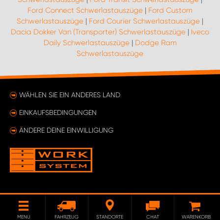
Ford Connect Schwerlastauszüge
|
Ford Custom
Schwerlastauszüge
|
Ford Courier Schwerlastauszüge
|
Dacia Dokker Van (Transporter) Schwerlastauszüge
|
Iveco
Daily Schwerlastauszüge
|
Dodge Ram
Schwerlastauszüge
WÄHLEN SIE EIN ANDERES LAND
EINKAUFSBEDINGUNGEN
ÄNDERE DEINE EINWILLIGUNG
MENÜ
FAHRZEUG
STANDORTE
CHAT
WARENKORB