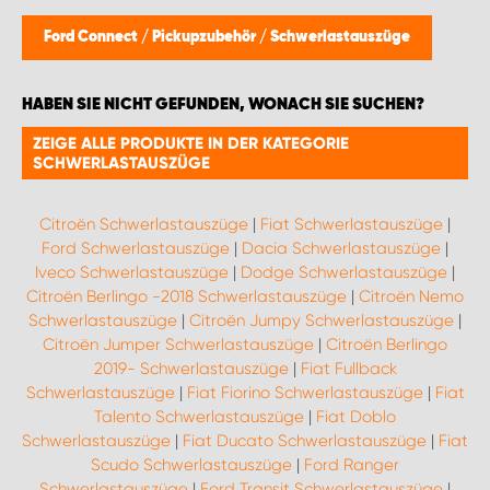
WORK SYSTEM BRÜSSEL
Ford Connect
/
Pickupzubehör
/
Schwerlastauszüge
WORK SYSTEM LIMBURG-KEMPEN
HABEN SIE NICHT GEFUNDEN, WONACH SIE SUCHEN?
WORK SYSTEM NAMEN
ZEIGE ALLE PRODUKTE IN DER KATEGORIE
SCHWERLASTAUSZÜGE
WORK SYSTEM WORK SYSTEM BRÜGGE
Citroën Schwerlastauszüge
|
Fiat Schwerlastauszüge
|
Ford Schwerlastauszüge
|
Dacia Schwerlastauszüge
|
Iveco Schwerlastauszüge
|
Dodge Schwerlastauszüge
|
Citroën Berlingo -2018 Schwerlastauszüge
|
Citroën Nemo
Schwerlastauszüge
|
Citroën Jumpy Schwerlastauszüge
|
Citroën Jumper Schwerlastauszüge
|
Citroën Berlingo
2019- Schwerlastauszüge
|
Fiat Fullback
Schwerlastauszüge
|
Fiat Fiorino Schwerlastauszüge
|
Fiat
Talento Schwerlastauszüge
|
Fiat Doblo
Schwerlastauszüge
|
Fiat Ducato Schwerlastauszüge
|
Fiat
Scudo Schwerlastauszüge
|
Ford Ranger
Schwerlastauszüge
|
Ford Transit Schwerlastauszüge
|