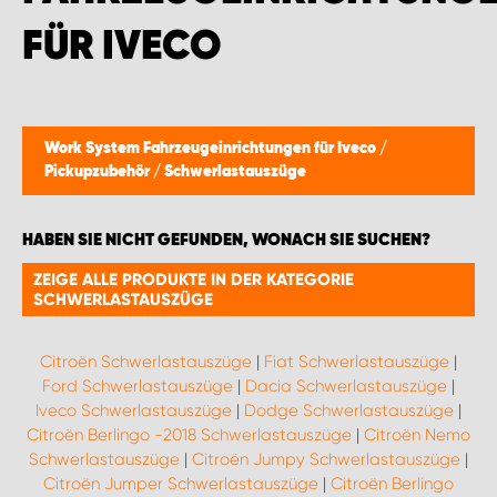
WORK SYSTEM BRÜSSEL
FÜR IVECO
WORK SYSTEM LIMBURG-KEMPEN
WORK SYSTEM NAMEN
Work System Fahrzeugeinrichtungen für Iveco
/
Pickupzubehör
/
Schwerlastauszüge
WORK SYSTEM WORK SYSTEM BRÜGGE
HABEN SIE NICHT GEFUNDEN, WONACH SIE SUCHEN?
ZEIGE ALLE PRODUKTE IN DER KATEGORIE
SCHWERLASTAUSZÜGE
Citroën Schwerlastauszüge
|
Fiat Schwerlastauszüge
|
Ford Schwerlastauszüge
|
Dacia Schwerlastauszüge
|
Iveco Schwerlastauszüge
|
Dodge Schwerlastauszüge
|
Citroën Berlingo -2018 Schwerlastauszüge
|
Citroën Nemo
Schwerlastauszüge
|
Citroën Jumpy Schwerlastauszüge
|
Citroën Jumper Schwerlastauszüge
|
Citroën Berlingo