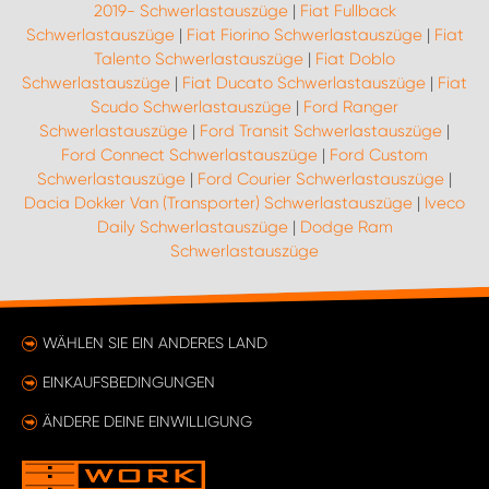
2019- Schwerlastauszüge
|
Fiat Fullback
Schwerlastauszüge
|
Fiat Fiorino Schwerlastauszüge
|
Fiat
Talento Schwerlastauszüge
|
Fiat Doblo
Schwerlastauszüge
|
Fiat Ducato Schwerlastauszüge
|
Fiat
Scudo Schwerlastauszüge
|
Ford Ranger
Schwerlastauszüge
|
Ford Transit Schwerlastauszüge
|
Ford Connect Schwerlastauszüge
|
Ford Custom
Schwerlastauszüge
|
Ford Courier Schwerlastauszüge
|
Dacia Dokker Van (Transporter) Schwerlastauszüge
|
Iveco
Daily Schwerlastauszüge
|
Dodge Ram
Schwerlastauszüge
WÄHLEN SIE EIN ANDERES LAND
EINKAUFSBEDINGUNGEN
ÄNDERE DEINE EINWILLIGUNG