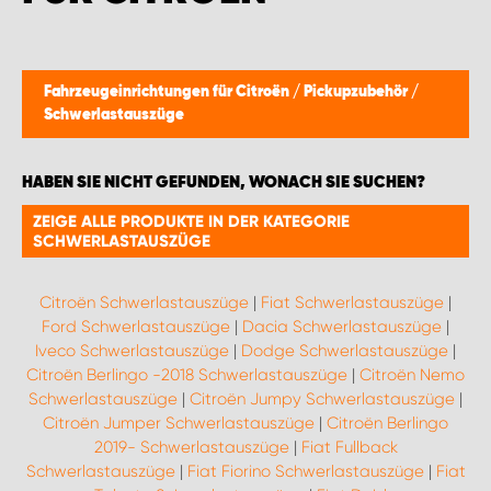
WORK SYSTEM BRÜSSEL
WORK SYSTEM LIMBURG-KEMPEN
Fahrzeugeinrichtungen für Citroën
/
Pickupzubehör
/
Schwerlastauszüge
WORK SYSTEM NAMEN
HABEN SIE NICHT GEFUNDEN, WONACH SIE SUCHEN?
WORK SYSTEM WORK SYSTEM BRÜGGE
ZEIGE ALLE PRODUKTE IN DER KATEGORIE
SCHWERLASTAUSZÜGE
Citroën Schwerlastauszüge
|
Fiat Schwerlastauszüge
|
Ford Schwerlastauszüge
|
Dacia Schwerlastauszüge
|
Iveco Schwerlastauszüge
|
Dodge Schwerlastauszüge
|
Citroën Berlingo -2018 Schwerlastauszüge
|
Citroën Nemo
Schwerlastauszüge
|
Citroën Jumpy Schwerlastauszüge
|
Citroën Jumper Schwerlastauszüge
|
Citroën Berlingo
2019- Schwerlastauszüge
|
Fiat Fullback
Schwerlastauszüge
|
Fiat Fiorino Schwerlastauszüge
|
Fiat