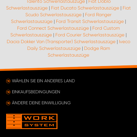
Talento Schwerlastauszüge
|
Fiat Doblo
Schwerlastauszüge
|
Fiat Ducato Schwerlastauszüge
|
Fiat
Scudo Schwerlastauszüge
|
Ford Ranger
Schwerlastauszüge
|
Ford Transit Schwerlastauszüge
|
Ford Connect Schwerlastauszüge
|
Ford Custom
Schwerlastauszüge
|
Ford Courier Schwerlastauszüge
|
Dacia Dokker Van (Transporter) Schwerlastauszüge
|
Iveco
Daily Schwerlastauszüge
|
Dodge Ram
Schwerlastauszüge
WÄHLEN SIE EIN ANDERES LAND
EINKAUFSBEDINGUNGEN
ÄNDERE DEINE EINWILLIGUNG