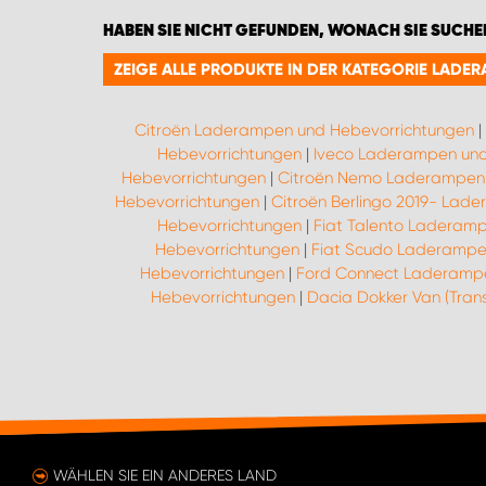
HABEN SIE NICHT GEFUNDEN, WONACH SIE SUCHE
ZEIGE ALLE PRODUKTE IN DER KATEGORIE LAD
Citroën Laderampen und Hebevorrichtungen
|
Hebevorrichtungen
|
Iveco Laderampen und
Hebevorrichtungen
|
Citroën Nemo Laderampen 
Hebevorrichtungen
|
Citroën Berlingo 2019- Lad
Hebevorrichtungen
|
Fiat Talento Laderam
Hebevorrichtungen
|
Fiat Scudo Laderampe
Hebevorrichtungen
|
Ford Connect Laderampe
Hebevorrichtungen
|
Dacia Dokker Van (Tra
WÄHLEN SIE EIN ANDERES LAND