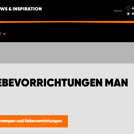
I
WS & INSPIRATION
MwSt.
E
N
EBEVORRICHTUNGEN MAN
erampen und Hebevorrichtungen