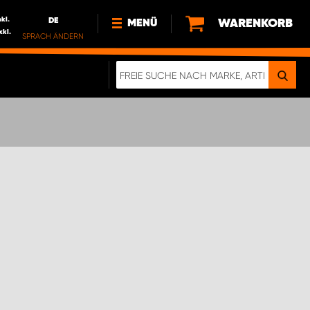
nkl.
DE
WARENKORB
MENÜ
xkl.
SPRACH ÄNDERN
DE
FR
NL
NEWS
ÜBER UNS
NACHHALTIGKEIT