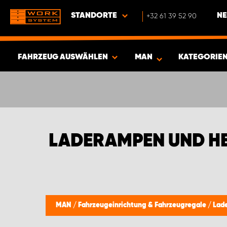
STANDORTE
+32 61 39 52 90
NE
FAHRZEUG AUSWÄHLEN
MAN
KATEGORIE
ERGEBNISSE ANZEIGEN -
400
ARTIKEL
LADERAMPEN UND H
MAN
/
Fahrzeugeinrichtung & Fahrzeugregale
/
Lad