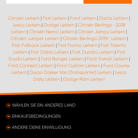
Citroën Leitern
|
Fiat Leitern
|
Ford Leitern
|
Dacia Leitern
|
Iveco Leitern
|
Dodge Leitern
|
Citroën Berlingo -2018
Leitern
|
Citroën Nemo Leitern
|
Citroën Jumpy Leitern
|
Citroën Jumper Leitern
|
Citroën Berlingo 2019- Leitern
|
Fiat Fullback Leitern
|
Fiat Fiorino Leitern
|
Fiat Talento
Leitern
|
Fiat Doblo Leitern
|
Fiat Ducato Leitern
|
Fiat
Scudo Leitern
|
Ford Ranger Leitern
|
Ford Transit Leitern
|
Ford Connect Leitern
|
Ford Custom Leitern
|
Ford Courier
Leitern
|
Dacia Dokker Van (Transporter) Leitern
|
Iveco
Daily Leitern
|
Dodge Ram Leitern
WÄHLEN SIE EIN ANDERES LAND
EINKAUFSBEDINGUNGEN
ÄNDERE DEINE EINWILLIGUNG