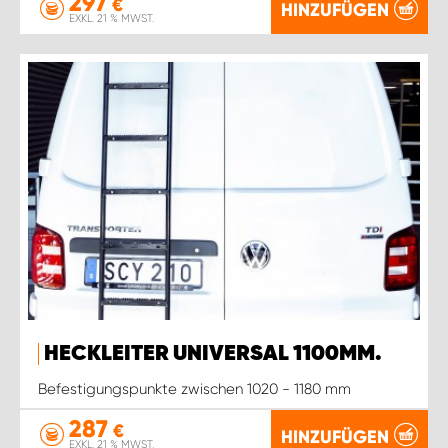
297
€
HINZUFÜGEN
EXKL. 21 % MWST.
HECKLEITER UNIVERSAL 1100MM.
Befestigungspunkte zwischen 1020 - 1180 mm
287
€
HINZUFÜGEN
EXKL. 21 % MWST.