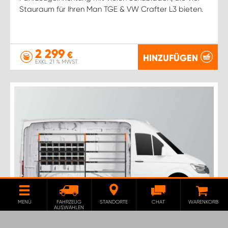
Stauraum für Ihren Man TGE & VW Crafter L3 bieten.
2 299
€
HINZUFÜGEN
EXKL. 21 % MWST.
MENÜ
FAHRZEUG
STANDORTE
CHAT
WARENKORB
AUSWÄHLEN