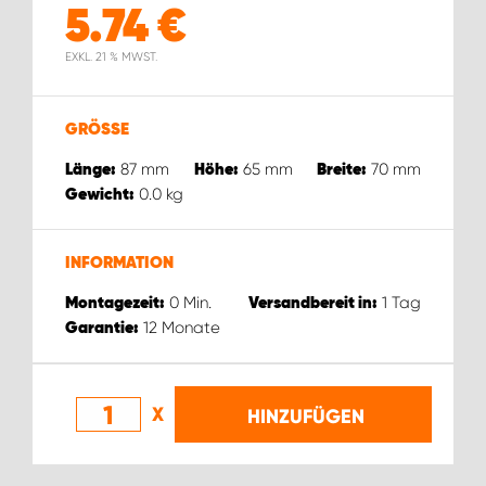
5.74
€
EXKL. 21 % MWST.
GRÖSSE
87
mm
65
mm
70
mm
Länge:
Höhe:
Breite:
0.0
kg
Gewicht:
INFORMATION
0
Min.
1
Tag
Montagezeit:
Versandbereit in:
12
Monate
Garantie:
X
HINZUFÜGEN