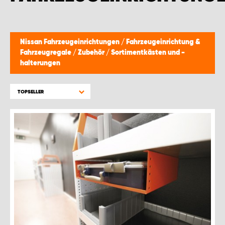
WORK SYSTEM BRÜSSEL
WORK SYSTEM LIMBURG-KEMPEN
Nissan Fahrzeugeinrichtungen
/
Fahrzeugeinrichtung &
Fahrzeugregale
/
Zubehör
/
Sortimentkästen und -
WORK SYSTEM NAMEN
halterungen
WORK SYSTEM WORK SYSTEM BRÜGGE
TOPSELLER