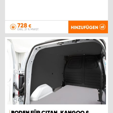
728
€
HINZUFÜGEN
EXKL. 21 % MWST.
BODEN FÜR CITAN, KANGOO &