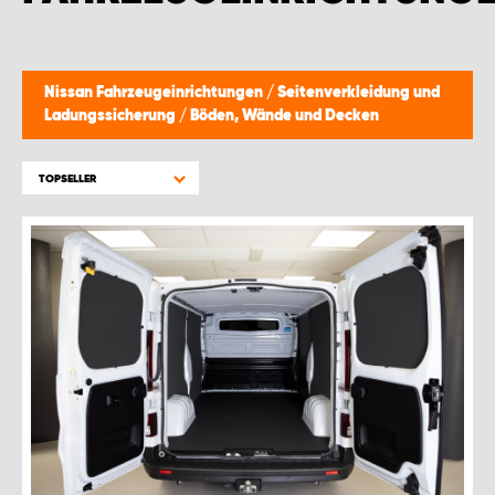
WORK SYSTEM BRÜSSEL
WORK SYSTEM LIMBURG-KEMPEN
Nissan Fahrzeugeinrichtungen
/
Seitenverkleidung und
Ladungssicherung
/
Böden, Wände und Decken
WORK SYSTEM NAMEN
TOPSELLER
WORK SYSTEM WORK SYSTEM BRÜGGE