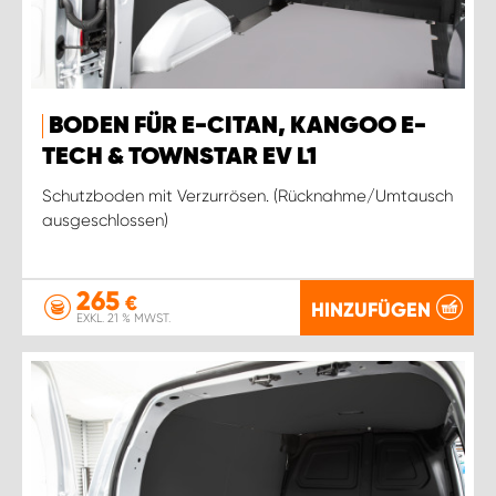
BODEN FÜR E-CITAN, KANGOO E-
TECH & TOWNSTAR EV L1
Schutzboden mit Verzurrösen. (Rücknahme/Umtausch
ausgeschlossen)
265
€
HINZUFÜGEN
EXKL. 21 % MWST.