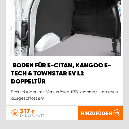
BODEN FÜR E-CITAN, KANGOO E-
TECH & TOWNSTAR EV L2
DOPPELTÜR
Schutzboden mit Verzurrösen. (Rücknahme/Umtausch
ausgeschlossen)
317
€
HINZUFÜGEN
EXKL. 21 % MWST.