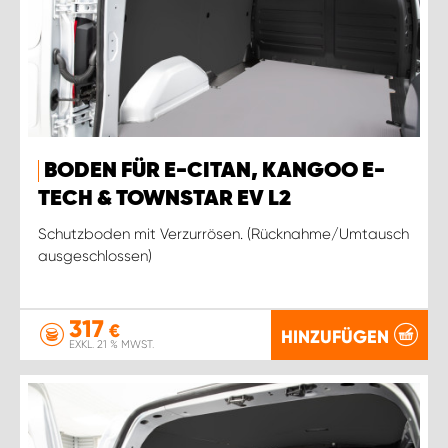
BODEN FÜR E-CITAN, KANGOO E-
TECH & TOWNSTAR EV L2
Schutzboden mit Verzurrösen. (Rücknahme/Umtausch
ausgeschlossen)
317
€
HINZUFÜGEN
EXKL. 21 % MWST.