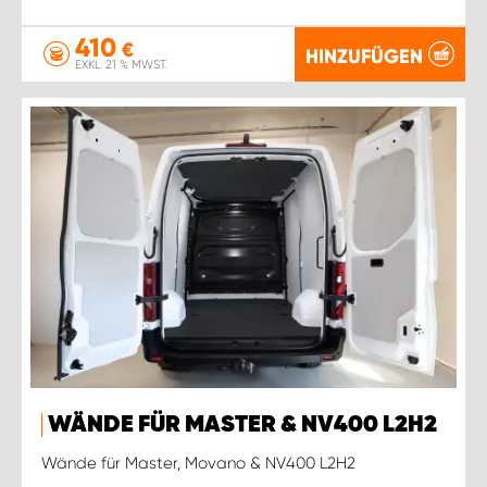
410
€
HINZUFÜGEN
EXKL. 21 % MWST.
WÄNDE FÜR MASTER & NV400 L2H2
Wände für Master, Movano & NV400 L2H2