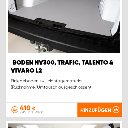
BODEN NV300, TRAFIC, TALENTO &
VIVARO L2
Einlegeboden inkl. Montagematerial
(Rücknahme/Umtausch ausgeschlossen)
410
€
HINZUFÜGEN
EXKL. 21 % MWST.