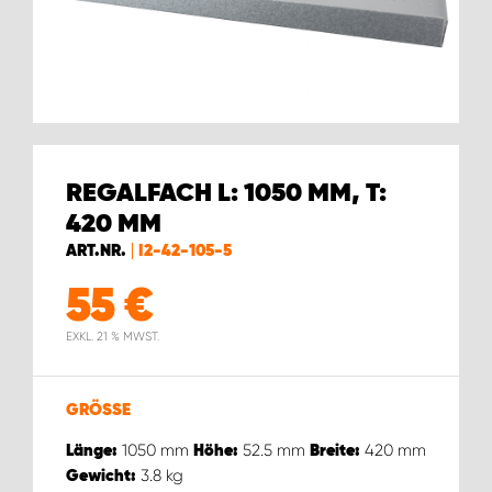
WORK SYSTEM BRÜSSEL
WORK SYSTEM LIMBURG-KEMPEN
WORK SYSTEM NAMEN
REGALFACH L: 1050 MM, T:
WORK SYSTEM WORK SYSTEM BRÜGGE
420 MM
ART.NR.
I2-42-105-5
55
€
EXKL. 21 % MWST.
GRÖSSE
1050
mm
52.5
mm
420
mm
Länge:
Höhe:
Breite:
3.8
kg
Gewicht: