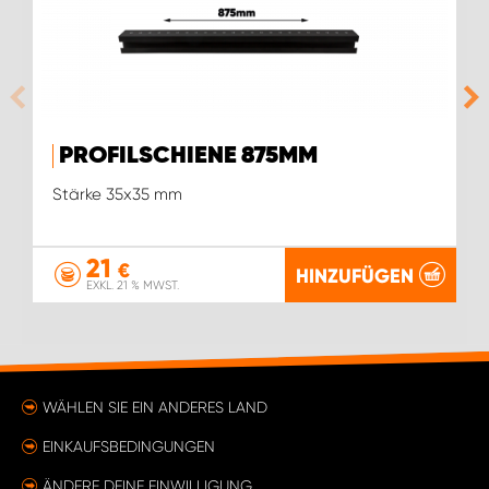
PROFILSCHIENE 875MM
Stärke 35x35 mm
21
€
HINZUFÜGEN
EXKL. 21 % MWST.
WÄHLEN SIE EIN ANDERES LAND
EINKAUFSBEDINGUNGEN
ÄNDERE DEINE EINWILLIGUNG