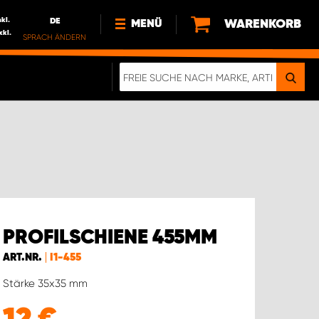
nkl.
DE
WARENKORB
MENÜ
xkl.
SPRACH ÄNDERN
DE
FR
NL
NEWS
ÜBER UNS
NACHHALTIGKEIT
PROFILSCHIENE 455MM
ART.NR.
I1-455
Stärke 35x35 mm