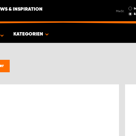
I
WS & INSPIRATION
MwSt.
E
EUG
KATEGORIEN
er