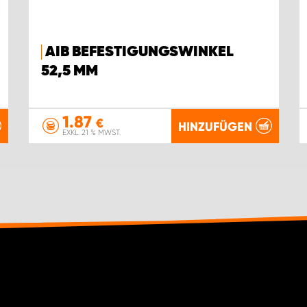
AIB BEFESTIGUNGSWINKEL
52,5 MM
1.87
€
HINZUFÜGEN
EXKL. 21 % MWST.