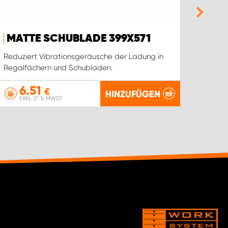
MATTE SCHUBLADE 399X571
PRO
Reduziert Vibrationsgeräusche der Ladung in
Stärk
Regalfächern und Schubladen.
6.51
1
€
HINZUFÜGEN
EXKL. 21 % MWST.
EX