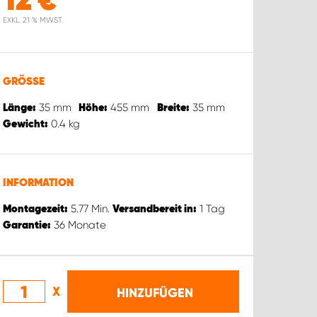
12
€
EXKL. 21 % MWST.
GRÖSSE
35
mm
455
mm
35
mm
Länge:
Höhe:
Breite:
0.4
kg
Gewicht:
INFORMATION
5.77
Min.
1
Tag
Montagezeit:
Versandbereit in:
36
Monate
Garantie:
X
HINZUFÜGEN