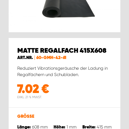
WORK SYSTEM BRÜSSEL
WORK SYSTEM LIMBURG-KEMPEN
WORK SYSTEM NAMEN
MATTE REGALFACH 415X608
WORK SYSTEM WORK SYSTEM BRÜGGE
ART.NR.
60-GMH-42-61
Reduziert Vibrationsgeräusche der Ladung in
Regalfächern und Schubladen.
7.02
€
EXKL. 21 % MWST.
GRÖSSE
608
mm
1
mm
415
mm
Länge:
Höhe:
Breite: