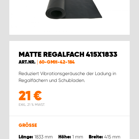
WORK SYSTEM BRÜSSEL
WORK SYSTEM LIMBURG-KEMPEN
WORK SYSTEM NAMEN
MATTE REGALFACH 415X1833
WORK SYSTEM WORK SYSTEM BRÜGGE
ART.NR.
60-GMH-42-184
Reduziert Vibrationsgeräusche der Ladung in
Regalfächern und Schubladen.
21
€
EXKL. 21 % MWST.
GRÖSSE
1833
mm
1
mm
415
mm
Länge:
Höhe:
Breite: