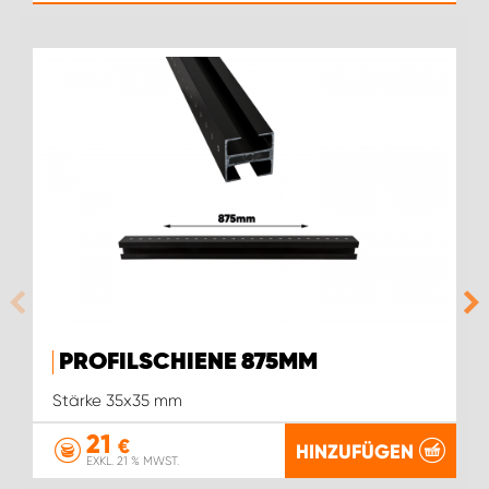
PROFILSCHIENE 875MM
Stärke 35x35 mm
21
€
HINZUFÜGEN
EXKL. 21 % MWST.