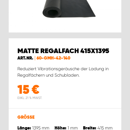
WORK SYSTEM BRÜSSEL
WORK SYSTEM LIMBURG-KEMPEN
WORK SYSTEM NAMEN
MATTE REGALFACH 415X1395
WORK SYSTEM WORK SYSTEM BRÜGGE
ART.NR.
60-GMH-42-140
Reduziert Vibrationsgeräusche der Ladung in
Regalfächern und Schubladen.
15
€
EXKL. 21 % MWST.
GRÖSSE
1395
mm
1
mm
415
mm
Länge:
Höhe:
Breite: