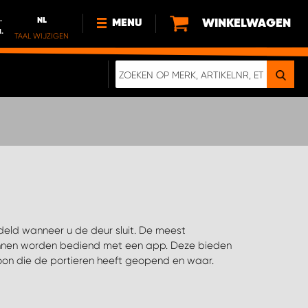
.
NL
WINKELWAGEN
MENU
l.
TAAL WIJZIGEN
DE
FR
NL
NIEUWS
OVER ONS
DUURZAAMHEID
ONZE DIGITALE BROCHURE
oon die de portieren heeft geopend en waar.