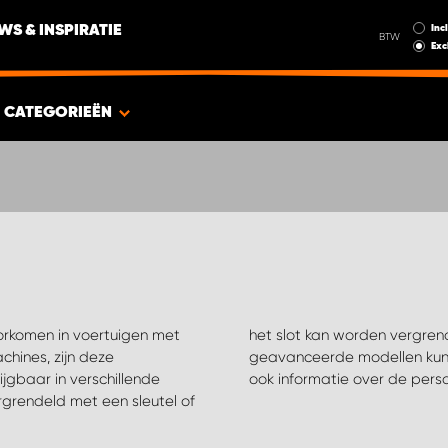
Incl
WS & INSPIRATIE
BTW
Exc
CATEGORIEËN
orkomen in voertuigen met
e deur sluit. De meest
hines, zijn deze
 app. Deze bieden
rijgbaar in verschillende
ook informatie over de pers
rgrendeld met een sleutel of