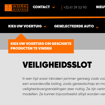
CONTACT
+32 61 39 52 90
NIEU
KIES UW VOERTUIG
GESELECTEERDE AUTO
BEKIJK RESULTAAT -
1856
KIES UW VOERTUIG OM GESCHIKTE
PRODUCTEN
PRODUCTEN TE VINDEN
VEILIGHEIDSSLOT
In een tijd waar inbraken jammer genoeg vaak vo
het slot kan worden vergrendeld wanneer u d
een waardevolle lading, zoals gereedschap en mac
geavanceerde modellen kunnen worden bediend met een
veiligheidsvergrendelingen zeer nuttig. Ze zijn verk
modellen. Ze kunnen bijvoorbeeld altijd worden ve