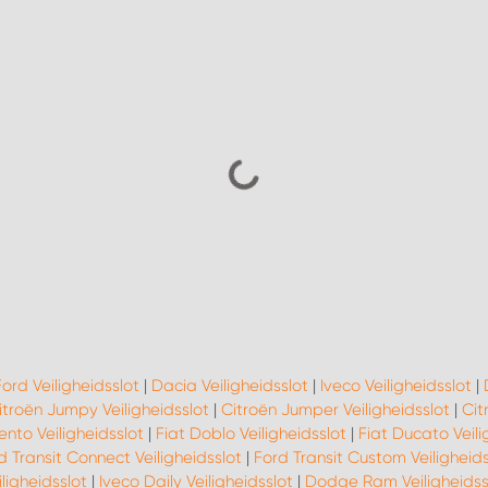
Ford Veiligheidsslot
|
Dacia Veiligheidsslot
|
Iveco Veiligheidsslot
|
itroën Jumpy Veiligheidsslot
|
Citroën Jumper Veiligheidsslot
|
Cit
ento Veiligheidsslot
|
Fiat Doblo Veiligheidsslot
|
Fiat Ducato Veili
d Transit Connect Veiligheidsslot
|
Ford Transit Custom Veiligheids
iligheidsslot
|
Iveco Daily Veiligheidsslot
|
Dodge Ram Veiligheidss