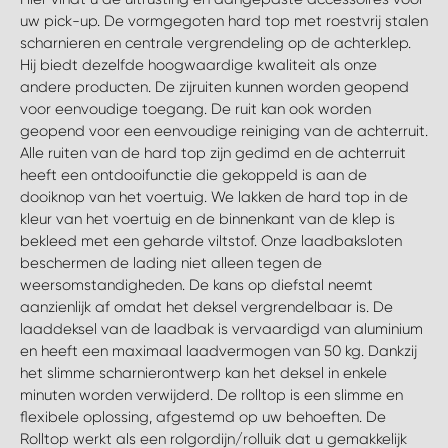
WORK SYSTEM BRUSSEL
uw pick-up. De vormgegoten hard top met roestvrij stalen
scharnieren en centrale vergrendeling op de achterklep.
WORK SYSTEM LIMBURG-KEMPEN
Hij biedt dezelfde hoogwaardige kwaliteit als onze
andere producten. De zijruiten kunnen worden geopend
voor eenvoudige toegang. De ruit kan ook worden
WORK SYSTEM NAMEN
geopend voor een eenvoudige reiniging van de achterruit.
Alle ruiten van de hard top zijn gedimd en de achterruit
WORK SYSTEM WEST BY PRO-VAN
heeft een ontdooifunctie die gekoppeld is aan de
dooiknop van het voertuig. We lakken de hard top in de
kleur van het voertuig en de binnenkant van de klep is
bekleed met een geharde viltstof. Onze laadbaksloten
beschermen de lading niet alleen tegen de
weersomstandigheden. De kans op diefstal neemt
aanzienlijk af omdat het deksel vergrendelbaar is. De
laaddeksel van de laadbak is vervaardigd van aluminium
en heeft een maximaal laadvermogen van 50 kg. Dankzij
het slimme scharnierontwerp kan het deksel in enkele
minuten worden verwijderd. De rolltop is een slimme en
flexibele oplossing, afgestemd op uw behoeften. De
Rolltop werkt als een rolgordijn/rolluik dat u gemakkelijk