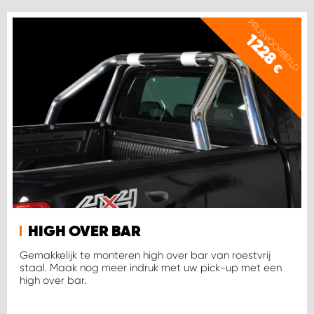
PRIJSVOORBEELD
1228
€
HIGH OVER BAR
Gemakkelijk te monteren high over bar van roestvrij
staal. Maak nog meer indruk met uw pick-up met een
high over bar.