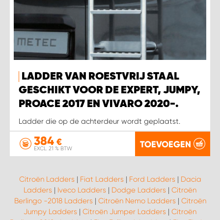
LADDER VAN ROESTVRIJ STAAL
GESCHIKT VOOR DE EXPERT, JUMPY,
PROACE 2017 EN VIVARO 2020-.
Ladder die op de achterdeur wordt geplaatst.
384
€
TOEVOEGEN
EXCL. 21 % BTW
Citroën Ladders
|
Fiat Ladders
|
Ford Ladders
|
Dacia
Ladders
|
Iveco Ladders
|
Dodge Ladders
|
Citroën
Berlingo -2018 Ladders
|
Citroën Nemo Ladders
|
Citroën
Jumpy Ladders
|
Citroën Jumper Ladders
|
Citroën