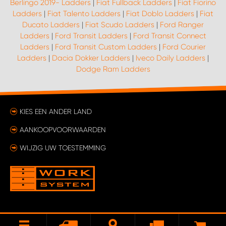
Berlingo 2019- Ladders
|
Fiat Fullback Ladders
|
Fiat Fiorino
Ladders
|
Fiat Talento Ladders
|
Fiat Doblo Ladders
|
Fiat
Ducato Ladders
|
Fiat Scudo Ladders
|
Ford Ranger
Ladders
|
Ford Transit Ladders
|
Ford Transit Connect
Ladders
|
Ford Transit Custom Ladders
|
Ford Courier
Ladders
|
Dacia Dokker Ladders
|
Iveco Daily Ladders
|
Dodge Ram Ladders
KIES EEN ANDER LAND
AANKOOPVOORWAARDEN
WIJZIG UW TOESTEMMING