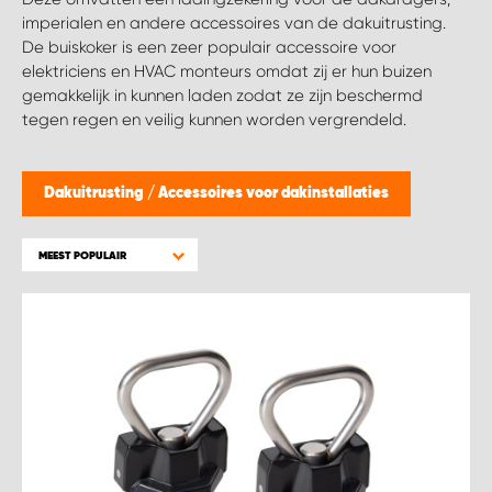
WORK SYSTEM BRUSSEL
imperialen en andere accessoires van de dakuitrusting.
De buiskoker is een zeer populair accessoire voor
WORK SYSTEM LIMBURG-KEMPEN
elektriciens en HVAC monteurs omdat zij er hun buizen
gemakkelijk in kunnen laden zodat ze zijn beschermd
tegen regen en veilig kunnen worden vergrendeld.
WORK SYSTEM NAMEN
WORK SYSTEM WEST BY PRO-VAN
Dakuitrusting
/
Accessoires voor dakinstallaties
MEEST POPULAIR