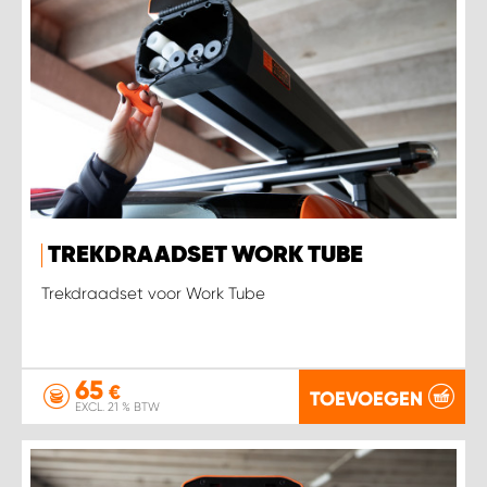
TREKDRAADSET WORK TUBE
Trekdraadset voor Work Tube
65
€
TOEVOEGEN
EXCL. 21 % BTW