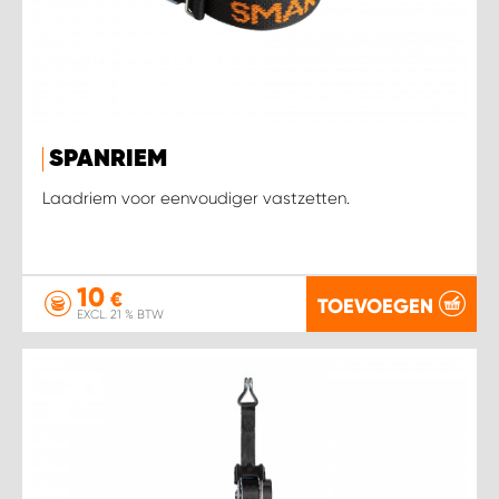
SPANRIEM
Laadriem voor eenvoudiger vastzetten.
10
€
TOEVOEGEN
EXCL. 21 % BTW