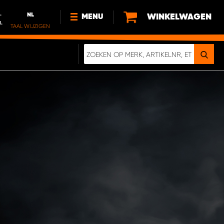
.
NL
WINKELWAGEN
MENU
l.
TAAL WIJZIGEN
FR
NL
NIEUWS
OVER ONS
DUURZAAMHEID
ONZE DIGITALE BROCHURE