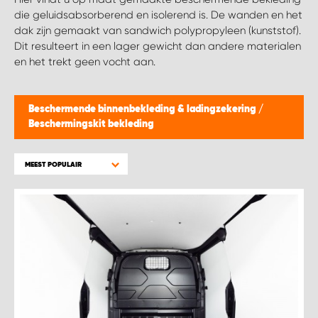
WORK SYSTEM BRUSSEL
die geluidsabsorberend en isolerend is. De wanden en het
dak zijn gemaakt van sandwich polypropyleen (kunststof).
WORK SYSTEM LIMBURG-KEMPEN
Dit resulteert in een lager gewicht dan andere materialen
en het trekt geen vocht aan.
WORK SYSTEM NAMEN
Beschermende binnenbekleding & ladingzekering
/
WORK SYSTEM WEST BY PRO-VAN
Beschermingskit bekleding
MEEST POPULAIR