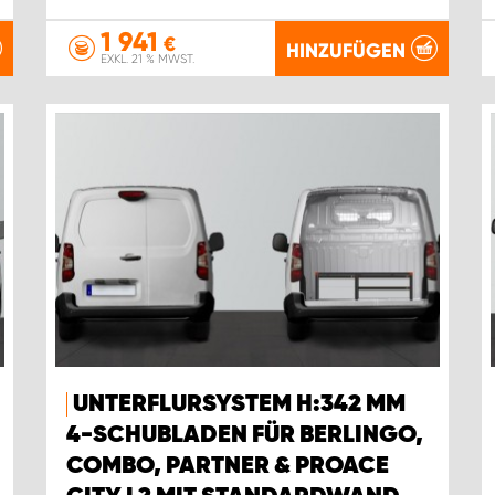
1 941
€
HINZUFÜGEN
EXKL. 21 % MWST.
UNTERFLURSYSTEM H:342 MM
4-SCHUBLADEN FÜR BERLINGO,
COMBO, PARTNER & PROACE