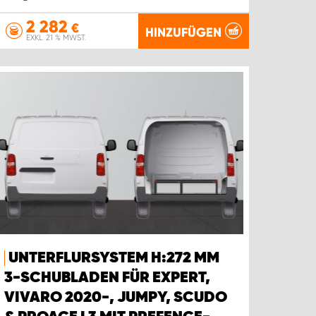
2 282
€
HINZUFÜGEN
EXKL. 21 % MWST.
UNTERFLURSYSTEM H:272 MM
3-SCHUBLADEN FÜR EXPERT,
VIVARO 2020-, JUMPY, SCUDO