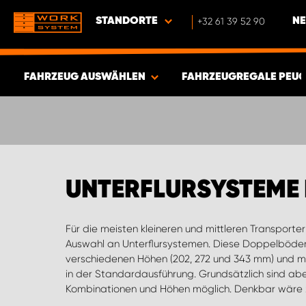
STANDORTE
+32 61 39 52 90
NE
FAHRZEUG AUSWÄHLEN
FAHRZEUGREGALE PEU
ERGEBNISSE ANZEIGEN -
541
ARTIKEL
UNTERFLURSYSTEME 
Für die meisten kleineren und mittleren Transporter
im Seitentürbereich bei Vorhandsein von zwei Seit
Auswahl an Unterflursystemen. Diese Doppelböden 
Unterflurserie bieten wir ein Komfortmontagesystem an.
verschiedenen Höhen (202, 272 und 343 mm) und mi
Doppelboden auf einen Montageboden montiert 
in der Standardausführung. Grundsätzlich sind ab
PEUGEOT eingesetzt werden. An bereits von Work System
Kombinationen und Höhen möglich. Denkbar wäre z