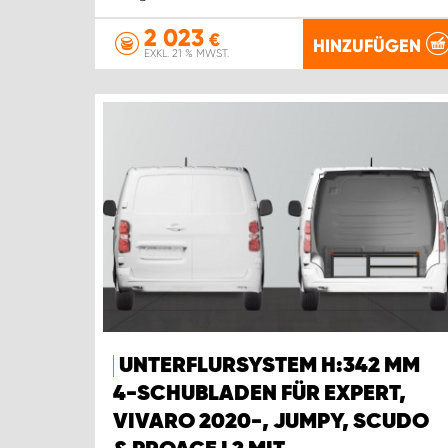
2 023
€
HINZUFÜGEN
EXKL. 21 % MWST.
UNTERFLURSYSTEM H:342 MM
4-SCHUBLADEN FÜR EXPERT,
VIVARO 2020-, JUMPY, SCUDO