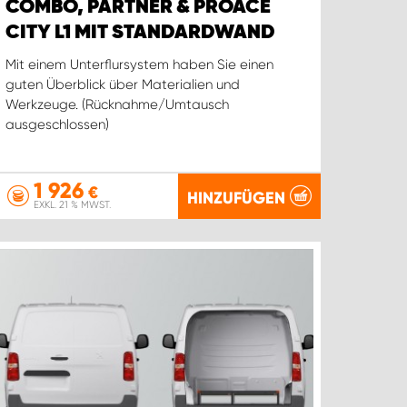
COMBO, PARTNER & PROACE
CITY L1 MIT STANDARDWAND
Mit einem Unterflursystem haben Sie einen
guten Überblick über Materialien und
Werkzeuge. (Rücknahme/Umtausch
ausgeschlossen)
1 926
€
HINZUFÜGEN
EXKL. 21 % MWST.