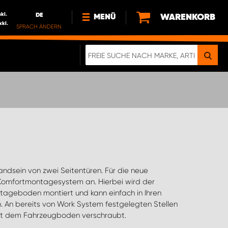
nkl.
DE
WARENKORB
MENÜ
xkl.
SPRACH ÄNDERN
DE
FR
NL
NEWS
ÜBER UNS
NACHHALTIGKEIT
mit dem Fahrzeugboden verschraubt.