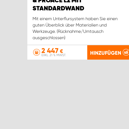
& PROACE L2 MIT
STANDARDWAND
Mit einem Unterflursystem haben Sie einen
guten Überblick über Materialien und
Werkzeuge. (Rücknahme/Umtausch
ausgeschlossen)
2 447
€
HINZUFÜGEN
EXKL. 21 % MWST.