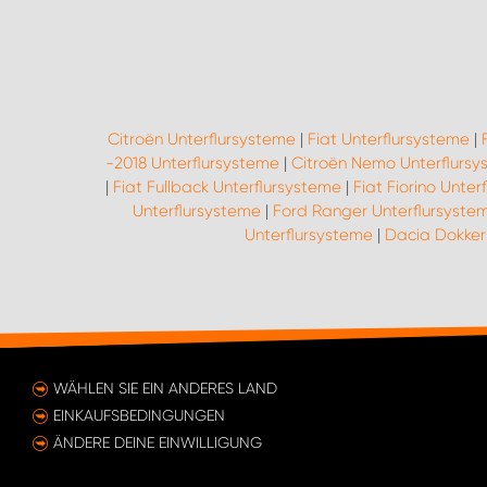
Citroën Unterflursysteme
|
Fiat Unterflursysteme
|
-2018 Unterflursysteme
|
Citroën Nemo Unterflursy
|
Fiat Fullback Unterflursysteme
|
Fiat Fiorino Unter
Unterflursysteme
|
Ford Ranger Unterflursyste
Unterflursysteme
|
Dacia Dokker 
WÄHLEN SIE EIN ANDERES LAND
EINKAUFSBEDINGUNGEN
ÄNDERE DEINE EINWILLIGUNG