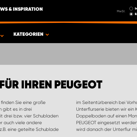
I
WS & INSPIRATION
MwSt.
E
GEOT
KATEGORIEN
FÜR IHREN PEUGEOT
 finden Sie eine große
entüren. Für die neue
gibt es in drei
 Hierbei wird der
t drei bzw. vier Schubladen
und kann einfach in Ihren
er auch viele andere
 festgelegten Stellen
.B. eine geteilte Schublade
wird danach der Unterflur 