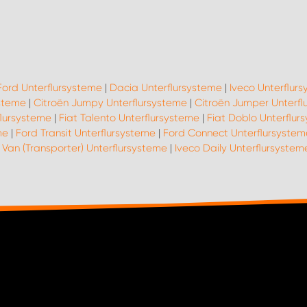
Ford Unterflursysteme
|
Dacia Unterflursysteme
|
Iveco Unterflur
steme
|
Citroën Jumpy Unterflursysteme
|
Citroën Jumper Unterfl
flursysteme
|
Fiat Talento Unterflursysteme
|
Fiat Doblo Unterflur
me
|
Ford Transit Unterflursysteme
|
Ford Connect Unterflursystem
Van (Transporter) Unterflursysteme
|
Iveco Daily Unterflursystem