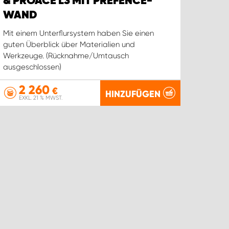
& PROACE L3 MIT PREFENCE-
WAND
Mit einem Unterflursystem haben Sie einen
guten Überblick über Materialien und
Werkzeuge. (Rücknahme/Umtausch
ausgeschlossen)
2 260
€
HINZUFÜGEN
EXKL. 21 % MWST.