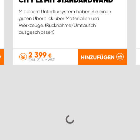
CITY L2 MIT STANDARDWAND
Mit einem Unterflursystem haben Sie einen
guten Überblick über Materialien und
Werkzeuge. (Rücknahme/Umtausch
ausgeschlossen)
2 399
€
HINZUFÜGEN
EXKL. 21 % MWST.