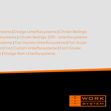
systeme
|
Dodge Unterflursysteme
|
Citroën Berlingo
ursysteme
|
Citroën Berlingo 2019- Unterflursysteme
systeme
|
Fiat Ducato Unterflursysteme
|
Fiat Scudo
e
|
Ford Custom Unterflursysteme
|
Ford Courier
e
|
Dodge Ram Unterflursysteme