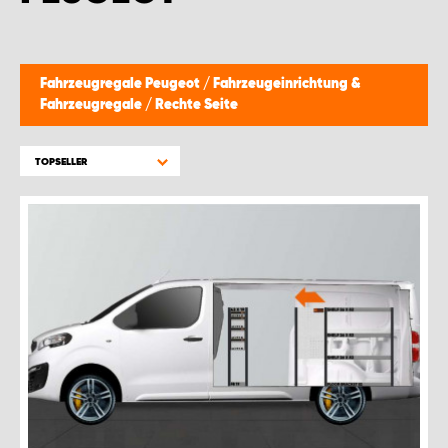
WORK SYSTEM BRÜSSEL
WORK SYSTEM LIMBURG-KEMPEN
Fahrzeugregale Peugeot
/
Fahrzeugeinrichtung &
Fahrzeugregale
/
Rechte Seite
WORK SYSTEM NAMEN
TOPSELLER
WORK SYSTEM WORK SYSTEM BRÜGGE