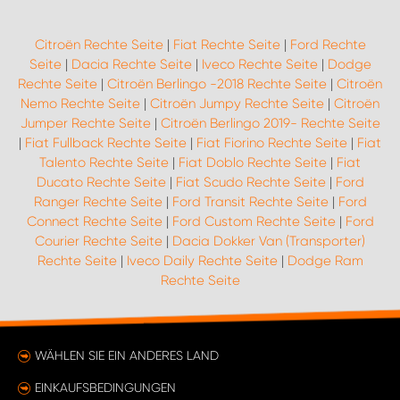
Citroën Rechte Seite
|
Fiat Rechte Seite
|
Ford Rechte
Seite
|
Dacia Rechte Seite
|
Iveco Rechte Seite
|
Dodge
Rechte Seite
|
Citroën Berlingo -2018 Rechte Seite
|
Citroën
Nemo Rechte Seite
|
Citroën Jumpy Rechte Seite
|
Citroën
Jumper Rechte Seite
|
Citroën Berlingo 2019- Rechte Seite
|
Fiat Fullback Rechte Seite
|
Fiat Fiorino Rechte Seite
|
Fiat
Talento Rechte Seite
|
Fiat Doblo Rechte Seite
|
Fiat
Ducato Rechte Seite
|
Fiat Scudo Rechte Seite
|
Ford
Ranger Rechte Seite
|
Ford Transit Rechte Seite
|
Ford
Connect Rechte Seite
|
Ford Custom Rechte Seite
|
Ford
Courier Rechte Seite
|
Dacia Dokker Van (Transporter)
Rechte Seite
|
Iveco Daily Rechte Seite
|
Dodge Ram
Rechte Seite
WÄHLEN SIE EIN ANDERES LAND
EINKAUFSBEDINGUNGEN