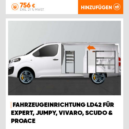
756
€
HINZUFÜGEN
EXKL. 21 % MWST.
FAHRZEUGEINRICHTUNG LD42 FÜR
EXPERT, JUMPY, VIVARO, SCUDO &
PROACE