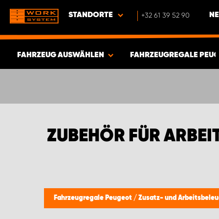
STANDORTE
+32 61 39 52 90
NE
FAHRZEUG AUSWÄHLEN
FAHRZEUGREGALE PEU
ERGEBNISSE ANZEIGEN -
541
ARTIKEL
ZUBEHÖR FÜR ARBE
Fahrzeugregale Peugeot
/
Zusatz- und Arbeitsbele