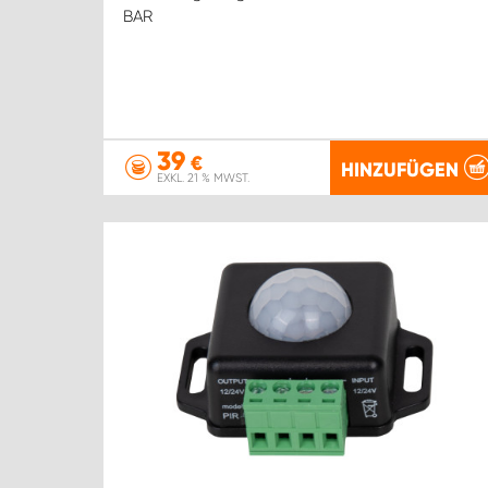
BAR
39
€
HINZUFÜGEN
EXKL. 21 % MWST.