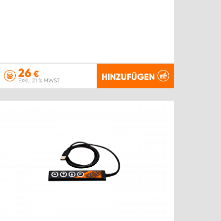
26
€
HINZUFÜGEN
EXKL. 21 % MWST.