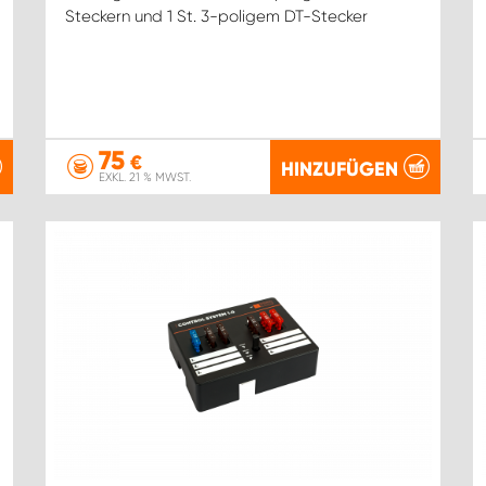
Steckern und 1 St. 3-poligem DT-Stecker
75
€
HINZUFÜGEN
EXKL. 21 % MWST.