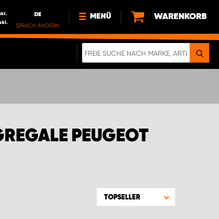
nkl.
DE
WARENKORB
MENÜ
xkl.
SPRACH ÄNDERN
DE
FR
NL
NEWS
ÜBER UNS
NACHHALTIGKEIT
GREGALE PEUGEOT
TOPSELLER