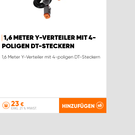
1,6 METER Y-VERTEILER MIT 4-
POLIGEN DT-STECKERN
1,6 Meter Y-Verteiler mit 4-poligen DT-Steckern
23
€
HINZUFÜGEN
EXKL. 21 % MWST.