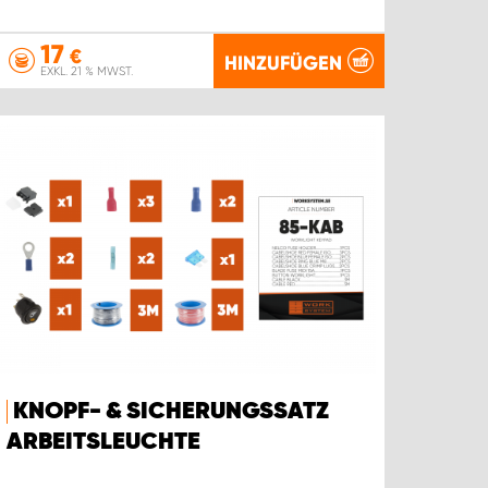
17
€
HINZUFÜGEN
EXKL. 21 % MWST.
KNOPF- & SICHERUNGSSATZ
ARBEITSLEUCHTE