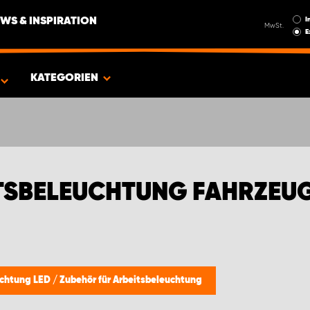
I
WS & INSPIRATION
MwSt.
E
GEOT
KATEGORIEN
ITSBELEUCHTUNG FAHRZEU
uchtung LED
/
Zubehör für Arbeitsbeleuchtung