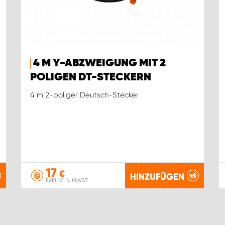
4 M Y-ABZWEIGUNG MIT 2
POLIGEN DT-STECKERN
4 m 2-poliger Deutsch-Stecker.
17
€
HINZUFÜGEN
EXKL. 21 % MWST.