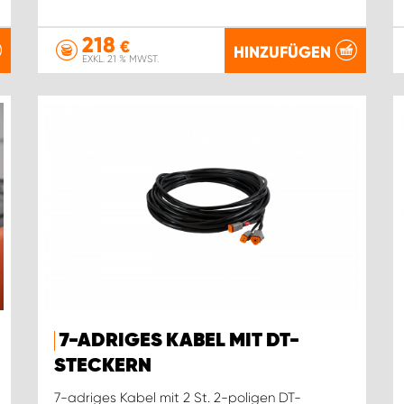
218
€
HINZUFÜGEN
EXKL. 21 % MWST.
7-ADRIGES KABEL MIT DT-
STECKERN
7-adriges Kabel mit 2 St. 2-poligen DT-