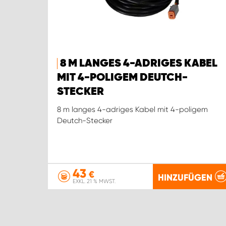
8 M LANGES 4-ADRIGES KABEL
MIT 4-POLIGEM DEUTCH-
STECKER
8 m langes 4-adriges Kabel mit 4-poligem
Deutch-Stecker
43
€
HINZUFÜGEN
EXKL. 21 % MWST.