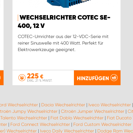
WECHSELRICHTER COTEC SE-
400, 12 V
COTEC-Umrichter aus der 12-VDC-Serie mit
reiner Sinuswelle mit 400 Watt. Perfekt für
Elektrowerkzeuge geeignet.
225
€
HINZUFÜGEN
EXKL. 21 % MWST.
ord Wechselrichter
|
Dacia Wechselrichter
|
Iveco Wechselrichter
itroën Jumpy Wechselrichter
|
Citroën Jumper Wechselrichter
|
Ci
 Talento Wechselrichter
|
Fiat Doblo Wechselrichter
|
Fiat Ducato 
hter
|
Ford Connect Wechselrichter
|
Ford Custom Wechselrichter
er) Wechselrichter
|
Iveco Daily Wechselrichter
|
Dodge Ram Wechs