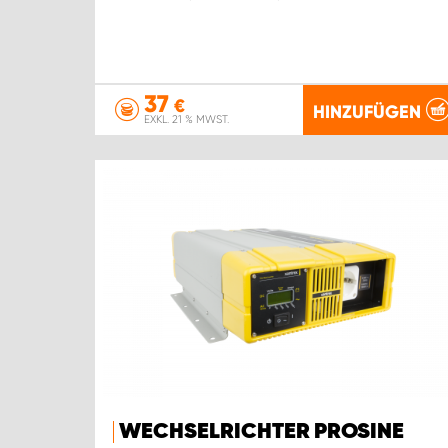
37
€
HINZUFÜGEN
EXKL. 21 % MWST.
WECHSELRICHTER PROSINE