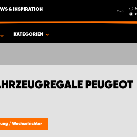
I
WS & INSPIRATION
MwSt.
E
GEOT
KATEGORIEN
AHRZEUGREGALE PEUGEOT
erung
/
Wechselrichter