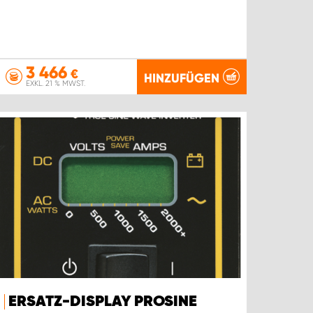
3 466
€
HINZUFÜGEN
EXKL. 21 % MWST.
ERSATZ-DISPLAY PROSINE