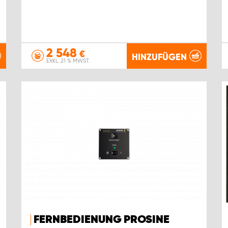
2 548
€
HINZUFÜGEN
EXKL. 21 % MWST.
FERNBEDIENUNG PROSINE