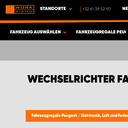
STANDORTE
+32 61 39 52 90
NE
FAHRZEUG AUSWÄHLEN
FAHRZEUGREGALE PEU
ERGEBNISSE ANZEIGEN -
541
ARTIKEL
WECHSELRICHTER F
Fahrzeugregale Peugeot
/
Elektronik, Luft und Fed