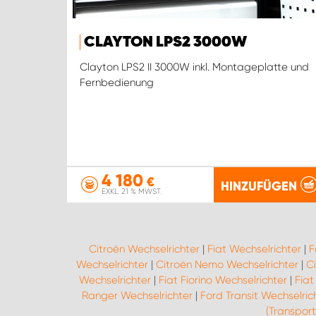
CLAYTON LPS2 3000W
Clayton LPS2 II 3000W inkl. Montageplatte und
Fernbedienung
4 180
€
HINZUFÜGEN
EXKL. 21 % MWST.
Citroën Wechselrichter
|
Fiat Wechselrichter
|
F
Wechselrichter
|
Citroën Nemo Wechselrichter
|
C
Wechselrichter
|
Fiat Fiorino Wechselrichter
|
Fiat
Ranger Wechselrichter
|
Ford Transit Wechselric
(Transport