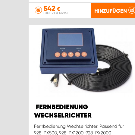
542
€
HINZUFÜGEN
EXKL. 21 % MWST.
FERNBEDIENUNG
WECHSELRICHTER
Fernbedienung Wechselrichter. Passend für
928-PX500, 928-PX1200, 928-PX2000