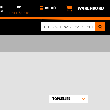
nkl.
DE
WARENKORB
MENÜ
xkl.
SPRACH ÄNDERN
DE
FR
NL
NEWS
ÜBER UNS
NACHHALTIGKEIT
TOPSELLER