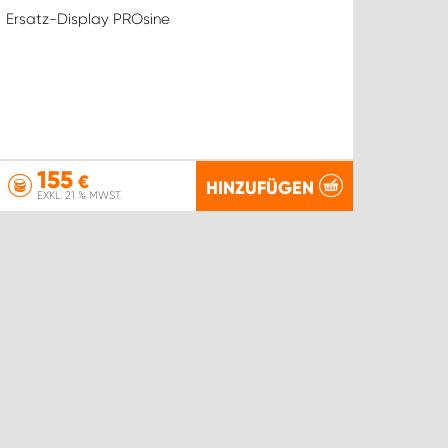
Ersatz-Display PROsine
155
€
HINZUFÜGEN
EXKL. 21 % MWST.