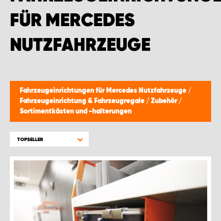
WORK SYSTEM BRÜSSEL
FÜR MERCEDES
WORK SYSTEM LIMBURG-KEMPEN
NUTZFAHRZEUGE
WORK SYSTEM NAMEN
WORK SYSTEM WORK SYSTEM BRÜGGE
Fahrzeugeinrichtungen für Mercedes Nutzfahrzeuge
/
Fahrzeugeinrichtung & Fahrzeugregale
/
Zubehör
/
Sortimentkästen und -halterungen
TOPSELLER