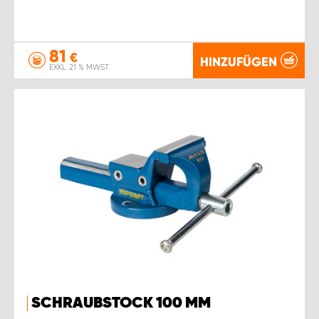
81
€
HINZUFÜGEN
EXKL. 21 % MWST.
SCHRAUBSTOCK 100 MM