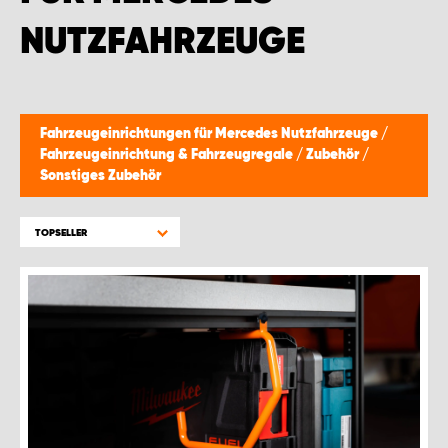
WORK SYSTEM BRÜSSEL
NUTZFAHRZEUGE
WORK SYSTEM LIMBURG-KEMPEN
WORK SYSTEM NAMEN
Fahrzeugeinrichtungen für Mercedes Nutzfahrzeuge
/
Fahrzeugeinrichtung & Fahrzeugregale
/
Zubehör
/
WORK SYSTEM WORK SYSTEM BRÜGGE
Sonstiges Zubehör
TOPSELLER