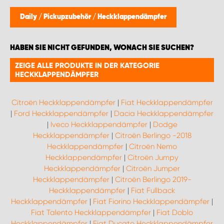
WORK SYSTEM BRÜSSEL
Daily
/
Pickupzubehör
/
Heckklappendämpfer
WORK SYSTEM LIMBURG-KEMPEN
HABEN SIE NICHT GEFUNDEN, WONACH SIE SUCHEN?
WORK SYSTEM NAMEN
ZEIGE ALLE PRODUKTE IN DER KATEGORIE
HECKKLAPPENDÄMPFER
WORK SYSTEM WORK SYSTEM BRÜGGE
Citroën Heckklappendämpfer
|
Fiat Heckklappendämpfer
|
Ford Heckklappendämpfer
|
Dacia Heckklappendämpfer
|
Iveco Heckklappendämpfer
|
Dodge
Heckklappendämpfer
|
Citroën Berlingo -2018
Heckklappendämpfer
|
Citroën Nemo
Heckklappendämpfer
|
Citroën Jumpy
Heckklappendämpfer
|
Citroën Jumper
Heckklappendämpfer
|
Citroën Berlingo 2019-
Heckklappendämpfer
|
Fiat Fullback
Heckklappendämpfer
|
Fiat Fiorino Heckklappendämpfer
|
Fiat Talento Heckklappendämpfer
|
Fiat Doblo
Heckklappendämpfer
|
Fiat Ducato Heckklappendämpfer