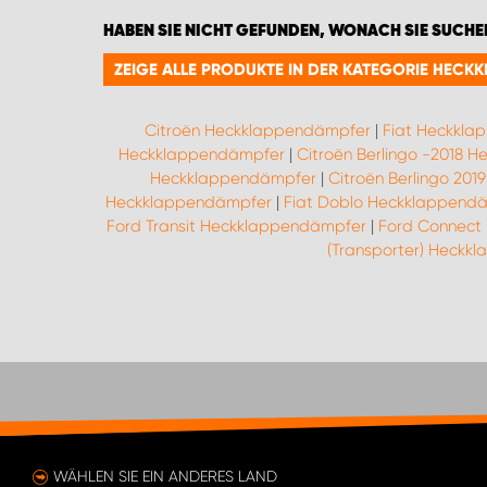
HABEN SIE NICHT GEFUNDEN, WONACH SIE SUCHE
ZEIGE ALLE PRODUKTE IN DER KATEGORIE HECK
Citroën Heckklappendämpfer
|
Fiat Heckkla
Heckklappendämpfer
|
Citroën Berlingo -2018 
Heckklappendämpfer
|
Citroën Berlingo 20
Heckklappendämpfer
|
Fiat Doblo Heckklappend
Ford Transit Heckklappendämpfer
|
Ford Connect
(Transporter) Heckk
WÄHLEN SIE EIN ANDERES LAND