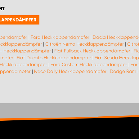
N?
KLAPPENDÄMPFER
ppendämpfer
|
Ford Heckklappendämpfer
|
Dacia Heckklappen
Heckklappendämpfer
|
Citroën Nemo Heckklappendämpfer
|
Citr
19- Heckklappendämpfer
|
Fiat Fullback Heckklappendämpfer
|
Fi
ämpfer
|
Fiat Ducato Heckklappendämpfer
|
Fiat Scudo Heckkl
 Heckklappendämpfer
|
Ford Custom Heckklappendämpfer
|
For
lappendämpfer
|
Iveco Daily Heckklappendämpfer
|
Dodge Ram 