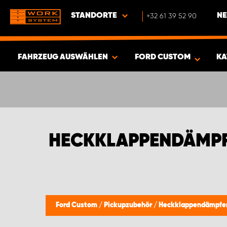
STANDORTE
+32 61 39 52 90
NE
FAHRZEUG AUSWÄHLEN
FORD CUSTOM
KA
ERGEBNISSE ANZEIGEN -
449
ARTIKEL
HECKKLAPPENDÄMPF
Ford Custom
/
Pickupzubehör
/
Heckklappendämpfe