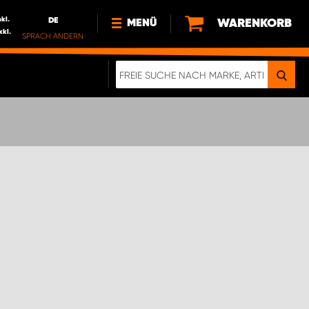
nkl.
DE
WARENKORB
MENÜ
xkl.
SPRACH ÄNDERN
DE
FR
NL
NEWS
ÜBER UNS
NACHHALTIGKEIT